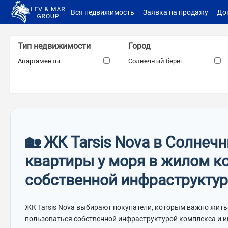
Вся недвижимость
Заявка на продажу
До
Тип недвижимости
Город
Апартаменты
Солнечный берег
Береговая линия
Расстояние до моря
Вторая линия
–
м.
м.
🏡 ЖК Tarsis Nova в Солнеч
квартиры у моря в жилом к
ID объекта
Количество санузлов
собственной инфраструкту
–
ЖК Tarsis Nova выбирают покупатели, которым важно жить
пользоваться собственной инфраструктурой комплекса и и