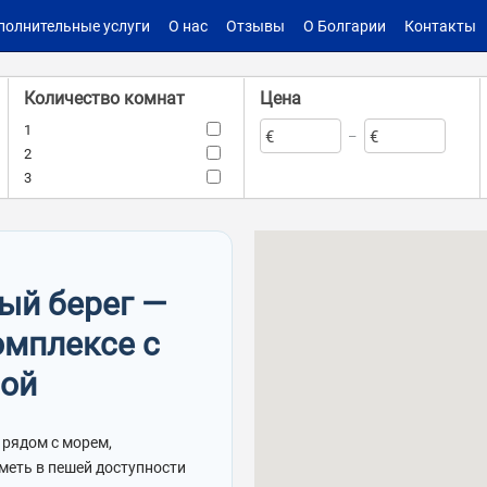
полнительные услуги
О нас
Отзывы
О Болгарии
Контакты
Количество комнат
Цена
1
€
€
–
2
3
Комплекс
Такса поддержки
Тарсис Нова
–
€
€
ный берег —
омплексе с
Мебель
Количество террас
рой
Наличие лифта
–
 рядом с морем,
меть в пешей доступности