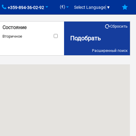
(€)
Select Language
▼
+359-894-36-02-92
Сбросить
Состояние
Вторичное
Подобрать
Расширенный поиск
Площадь
–
кв.м.
кв.м.
Бассейн
Кондиционер