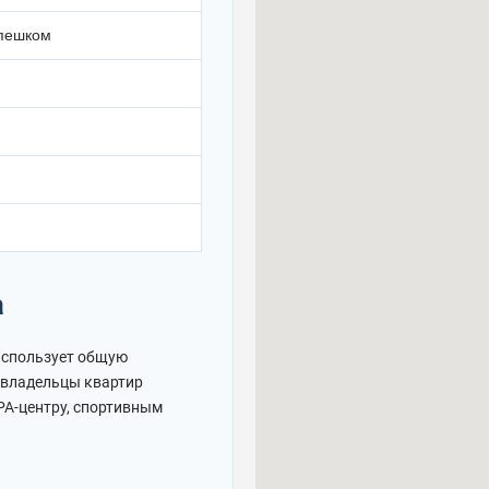
 пешком
а
 использует общую
 владельцы квартир
PA-центру, спортивным