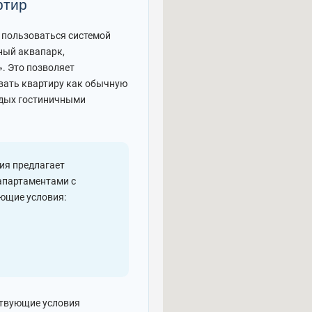
ртир
 пользоваться системой
ный аквапарк,
. Это позволяет
вать квартиру как обычную
тдых гостиничными
ия предлагает
апартаментами с
ющие условия:
ствующие условия