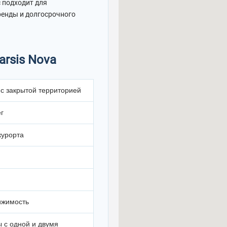
с подходит для
ренды и долгосрочного
rsis Nova
 с закрытой территорией
г
курорта
ижимость
ы с одной и двумя