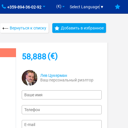
(€)
Select Language
▼
+359-894-36-02-92
Вернуться к списку
Добавить в избранное
(€)
58,888
Лев Цукерман
Ваш персональный риэлтор