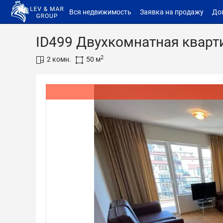
Вся недвижимость
Заявка на продажу
До
ID499 Двухкомнатная кварт
2
2 комн.
50 м