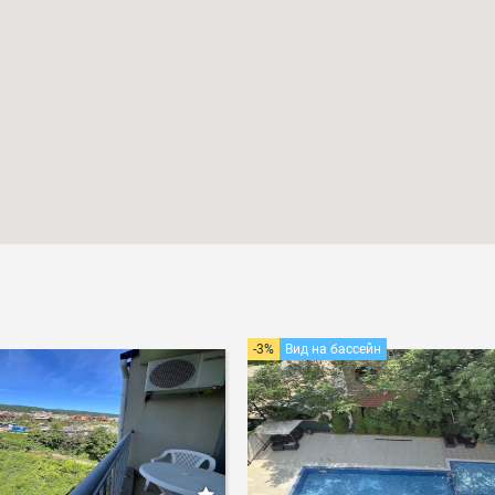
-3%
Вид на бассейн
-2%
Вид 