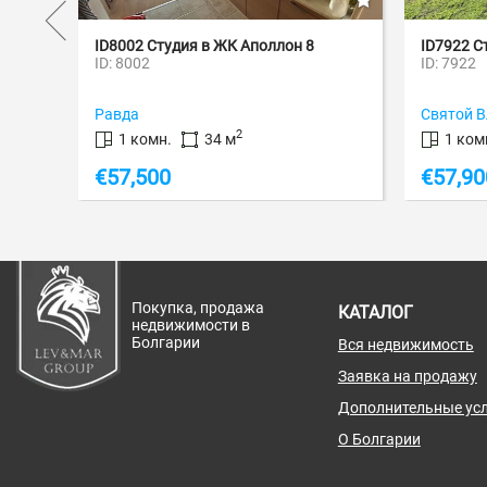
 Студия в ЖК Аполлон 8
ID7922 Студия в ЖК Баттерф
2
ID: 7922
Святой Влас
2
2
омн.
34 м
1 комн.
41 м
500
€
57,900
Покупка, продажа
КАТАЛОГ
недвижимости в
Болгарии
Вся недвижимость
Заявка на продажу
Дополнительные усл
О Болгарии