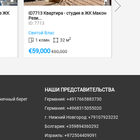
 Квартира - студия в ЖК Макон
ID7773 Квартира - студия в 
Холидей Фор...
3
ID: 7773
й Влас
Солнечный берег
2
2
омн.
32 м
1 комн.
36 м
000
€
59,000
€
60,000
НАШИ ПРЕДСТАВИТЕЛЬСТВА
лнечный берег
Германия:
+4917665883730
Германия:
+4968315055020
г. Нижний Новгород:
+79107923232
Болгария:
+359894360292
Израиль:
+972504409091