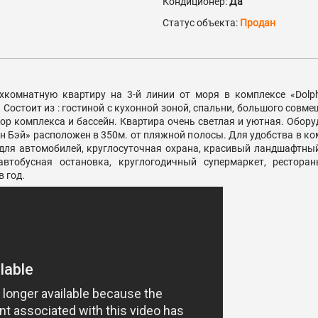
Кондиционер:
Да
Статус объекта:
Продан
комнатную квартиру на 3-й линии от моря в комплексе «Dolph
 Состоит из : гостиной с кухонной зоной, спальни, большого совме
вор комплекса и бассейн. Квартира очень светлая и уютная. Обор
 Бэй» расположен в 350м. от пляжной полосы. Для удобства в ком
а для автомобилей, круглосуточная охрана, красивый ландшафтны
 автобусная остановка, круглогодичный супермаркет, рестора
в год.