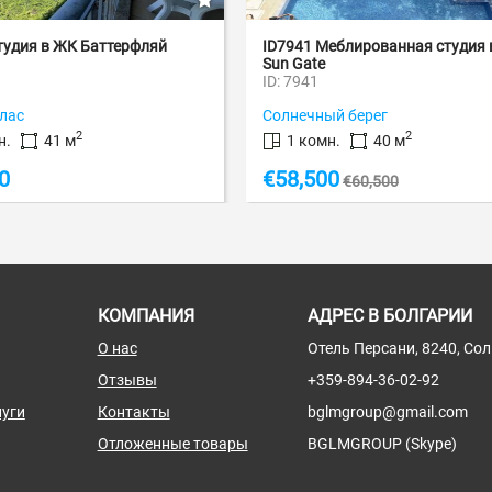
ляй
ID7941 Меблированная студия в ЖК
ID7713
Sun Gate
Рези...
ID: 7941
ID: 771
Солнечный берег
Свято
2
1 комн.
40 м
1 к
€
58,500
€
59,
€
60,500
КОМПАНИЯ
АДРЕС В БОЛГАРИИ
О нас
Отель Персани, 8240, Со
Отзывы
+359-894-36-02-92
уги
Контакты
bglmgroup@gmail.com
Отложенные товары
BGLMGROUP (Skype)