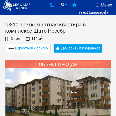
(€)
Меню
Select Language
▼
ID310 Трехкомнатная квартира в
комплексе Шато Несебр
2
3 комн.
110 м
Вернуться к списку
Добавить в избранное
ОБЪЕКТ ПРОДАН