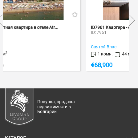
ID7961 Квартира - студия в ЖК Вилла Марина
ID: 7961
Святой Влас
2
1 комн.
44 м
€
68,900
Покупка, продажа
недвижимости в
Болгарии