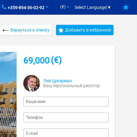
(€)
Select Language
▼
+359-894-36-02-92
Вернуться к списку
Добавить в избранное
(€)
69,000
Лев Цукерман
Ваш персональный риэлтор