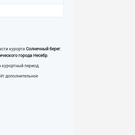
асти курорта
Солнечный берег
.
рического города Несебр
.
в курортный период.
даёт дополнительное