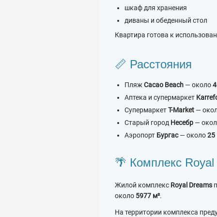
шкаф для хранения
диваны и обеденный стол
Квартира готова к использован
📏 Расстояния
Пляж
Cacao Beach
— около
4
Аптека и супермаркет
Karref
Супермаркет
T-Market
— око
Старый город
Несебр
— око
Аэропорт
Бургас
— около
25
🌴 Комплекс Royal
Жилой комплекс
Royal Dreams
п
около
5977 м²
.
На территории комплекса пред