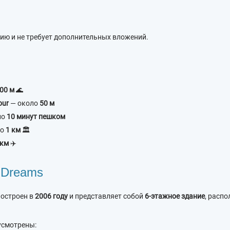
ию и не требует дополнительных вложений.
00 м
🌊
our
— около
50 м
ло
10 минут пешком
ло
1 км
🏛
 км
✈️
 Dreams
остроен в
2006 году
и представляет собой
6-этажное здание
, расп
усмотрены: