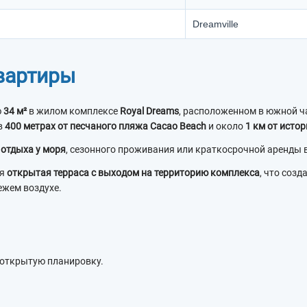
Dreamville
вартиры
ю
34 м²
в жилом комплексе
Royal Dreams
, расположенном в южной ч
в
400 метрах от песчаного пляжа Cacao Beach
и около
1 км от исто
 отдыха у моря
, сезонного проживания или краткосрочной аренды 
ся
открытая терраса с выходом на территорию комплекса
, что соз
ежем воздухе.
 открытую планировку.