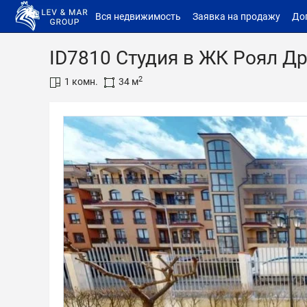
Вся недвижимость
Заявка на продажу
До
ID7810 Студия в ЖК Роял Д
2
1 комн.
34 м