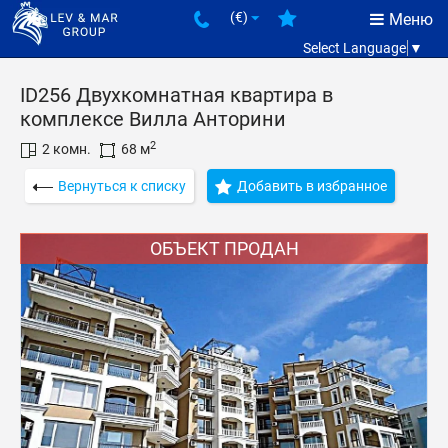
(€)
Меню
Select Language
▼
ID256 Двухкомнатная квартира в
комплексе Вилла Анторини
2
2 комн.
68 м
Вернуться к списку
Добавить в избранное
ОБЪЕКТ ПРОДАН