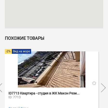
ПОХОЖИЕ ТОВАРЫ
оре
ртира - студия в ЖК Макон Рези...
ID7773 Квартира 
ID: 7773