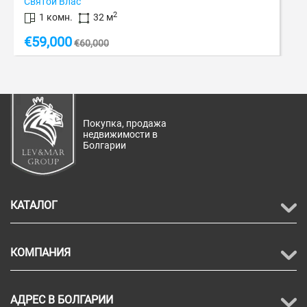
ас
Солнечный бере
2
32 м
1 комн.
3
€
59,000
€
60,000
Покупка, продажа
недвижимости в
Болгарии
КАТАЛОГ
КОМПАНИЯ
АДРЕС В БОЛГАРИИ