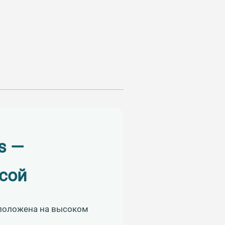
s —
асой
сположена на высоком