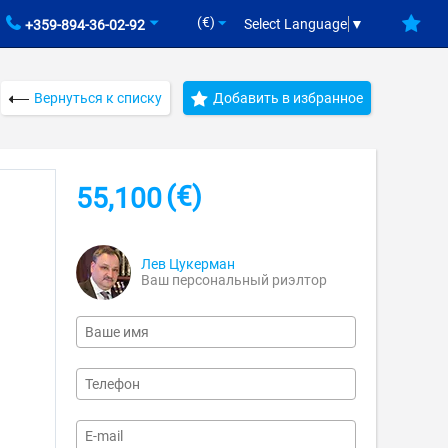
(€)
Select Language
▼
+359-894-36-02-92
Вернуться к списку
Добавить в избранное
(€)
55,100
Лев Цукерман
Ваш персональный риэлтор