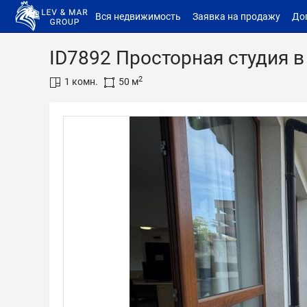
Вся недвижимость
Заявка на продажу
До
ID7892 Просторная студия 
2
1 комн.
50 м