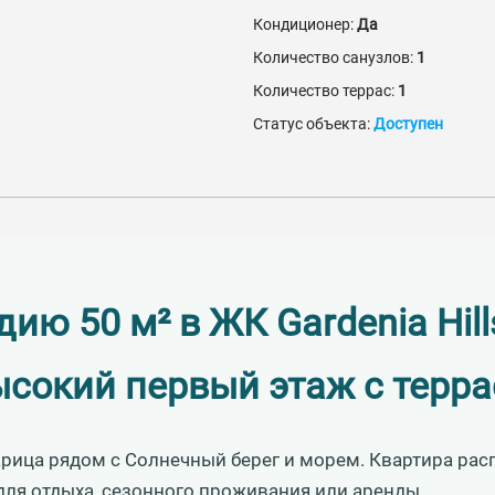
Кондиционер:
Да
Количество санузлов:
1
Количество террас:
1
Статус объекта:
Доступен
дию 50 м² в ЖК Gardenia Hill
сокий первый этаж с терр
арица рядом с Солнечный берег и морем. Квартира ра
для отдыха, сезонного проживания или аренды.