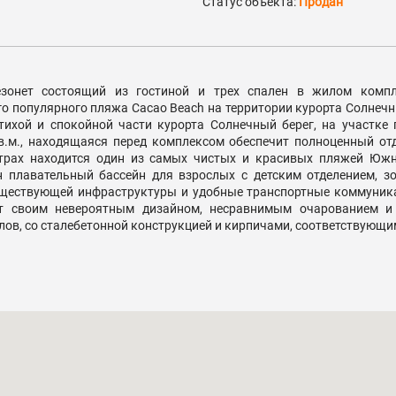
Статус объекта:
Продан
онет состоящий из гостиной и трех спален в жилом компле
о популярного пляжа Cacao Beach на территории курорта Солнечны
тихой и спокойной части курорта Солнечный берег, на участк
.м., находящаяся перед комплексом обеспечит полноценный от
етрах находится один из самых чистых и красивых пляжей Юж
 плавательный бассейн для взрослых с детским отделением, з
существующей инфраструктуры и удобные транспортные коммуник
т своим невероятным дизайном, несравнимым очарованием и 
ов, со сталебетонной конструкцией и кирпичами, соответствующи