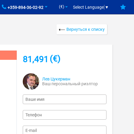
(€)
Select Language
▼
+359-894-36-02-92
Вернуться к списку
(€)
81,491
Лев Цукерман
Ваш персональный риэлтор