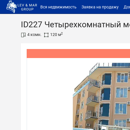
Вся недвижимость
Заявка на продажу
До
ID227 Четырехкомнатный ме
2
4 комн.
120 м