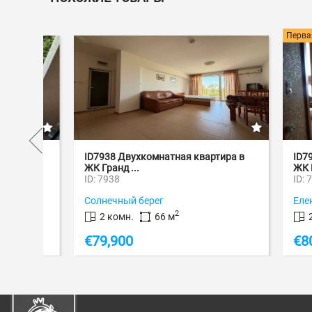
Первая лин
ID7938 Двухкомнатная квартира в
ID7935 Д
ЖК Гранд ...
ЖК Privil.
ID: 7938
ID: 7935
Солнечный берег
Елените
2
2 комн.
66 м
2 ком
€
79,900
€
80,00