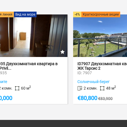
ия
Вид на море
-4%
Краткосрочные акции
вухкомнатная квартира в
ID7907 Двухкомнатная квартир
..
ЖК Тарсис 2
ID: 7907
Солнечный берег
2
2
н.
60 м
2 комн.
48 м
0
€
80,800
€
83,900