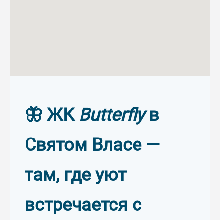
×
Баттерфляй
–
€
€
Площадь
ID объекта
–
кв.м.
кв.м.
Количество санузлов
Количество террас
🦋 ЖК
Butterfly
в
–
–
Святом Власе —
Мебель
Вид на море
там, где уют
Вид на бассейн
Бассейн
Наличие лифта
Кондиционер
встречается с