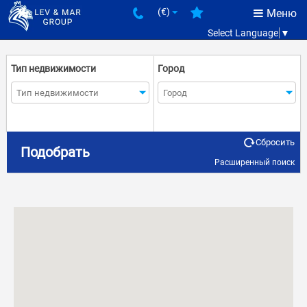
(€)
Меню
Select Language
▼
Тип недвижимости
Город
Сбросить
Количество комнат
Цена
Подобрать
Расширенный поиск
€
€
–
Состояние
Расстояние до моря
Вторичное
–
м.
м.
От застройщика
Комплекс
Такса поддержки