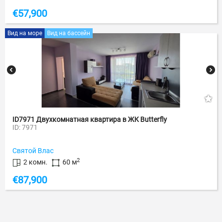
€
57,900
Вид на море
Вид на бассейн
ID7971 Двухкомнатная квартира в ЖК Butterfly
ID: 7971
Святой Влас
2
2 комн.
60 м
€
87,900