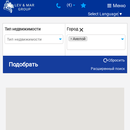
(€)
Меню
Select Language
▼
Тип недвижимости
Город
×
Ахелой
Сбросить
Количество комнат
Цена
Подобрать
Расширенный поиск
€
€
–
Состояние
Береговая линия
Вторичное
Первая линия
От застройщика
Вторая линия
Третья линия
Расстояние до моря
Комплекс