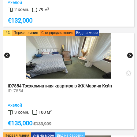
Ахелой
2
2 комн.
79 м
€
132,000
-4%
Первая линия
Спецпредложение
Вид на море
ID7854 Трехкомнатная квартира в ЖК Марина Кейп
ID: 7854
Ахелой
2
3 комн.
100 м
€
135,000
€
139,999
Первая линия
Вид на море
Вид на бассейн