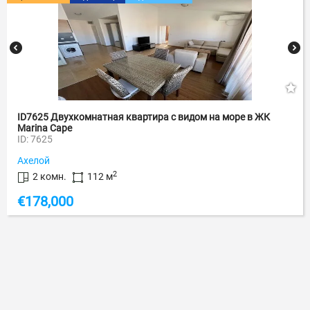
ID7625 Двухкомнатная квартира с видом на море в ЖК
Marina Cape
ID: 7625
Ахелой
2
2 комн.
112 м
€
178,000