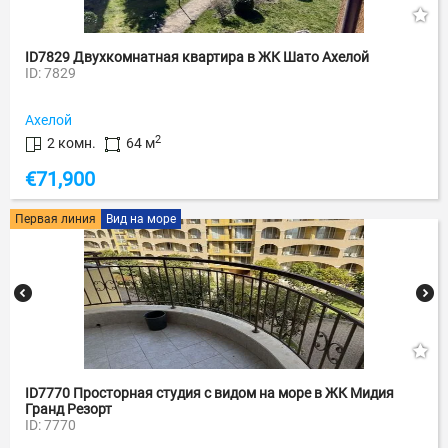
ID7829 Двухкомнатная квартира в ЖК Шато Ахелой
ID: 7829
Ахелой
2
2 комн.
64 м
€
71,900
Первая линия
Вид на море
ID7770 Просторная студия с видом на море в ЖК Мидия
Гранд Резорт
ID: 7770