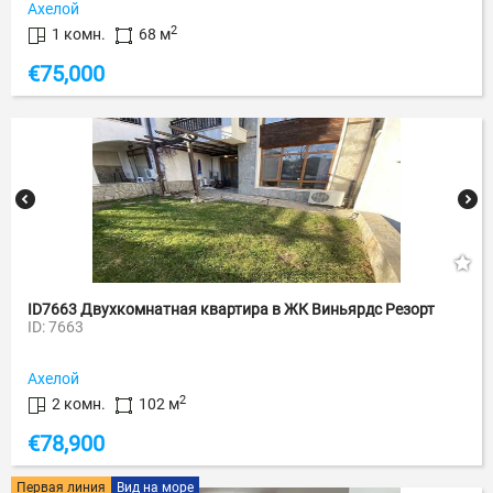
Ахелой
2
1 комн.
68 м
€
75,000
ID7663 Двухкомнатная квартира в ЖК Виньярдс Резорт
ID: 7663
Ахелой
2
2 комн.
102 м
€
78,900
Первая линия
Вид на море