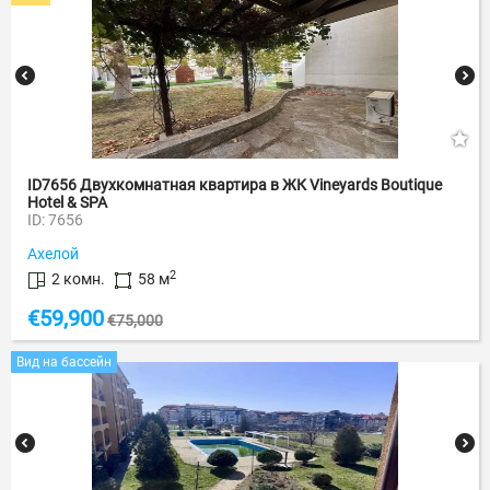
ID7656 Двухкомнатная квартира в ЖК Vineyards Boutique
Hotel & SPA
ID: 7656
Ахелой
2
2 комн.
58 м
€
59,900
€
75,000
Вид на бассейн