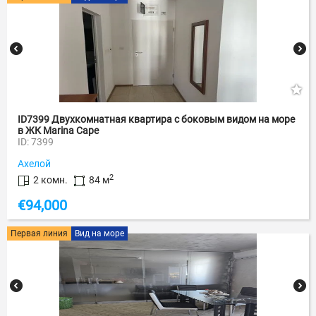
ID7399 Двухкомнатная квартира с боковым видом на море
в ЖК Marina Cape
ID: 7399
Ахелой
2
2 комн.
84 м
€
94,000
Первая линия
Вид на море