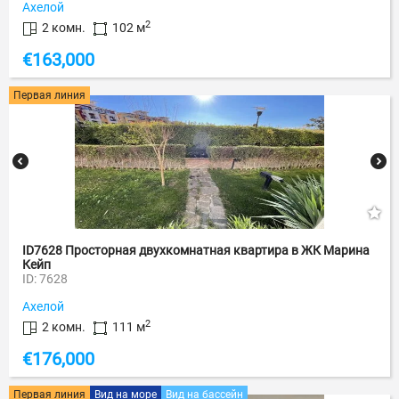
Ахелой
2
2 комн.
102 м
€
163,000
Первая линия
ID7628 Просторная двухкомнатная квартира в ЖК Марина
Кейп
ID: 7628
Ахелой
2
2 комн.
111 м
€
176,000
Первая линия
Вид на море
Вид на бассейн