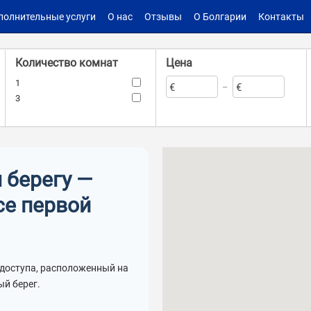
полнительные услуги
О нас
Отзывы
О Болгарии
Контакты
Количество комнат
Цена
1
€
€
–
3
Комплекс
Такса поддержки
Вавилон
–
€
€
 берегу —
се первой
Мебель
Количество террас
Бассейн
–
Кондиционер
 доступа, расположенный на
й берег.