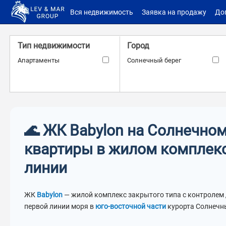
Вся недвижимость
Заявка на продажу
До
Тип недвижимости
Город
Апартаменты
Солнечный берег
Береговая линия
Расстояние до моря
Первая линия
–
м.
м.
🌊 ЖК Babylon на Солнечном
квартиры в жилом комплек
ID объекта
Количество санузлов
линии
–
ЖК
Babylon
— жилой комплекс закрытого типа с контролем
первой линии моря в
юго-восточной части
курорта Солнечны