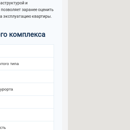
раструктурой и
позволяет заранее оценить
на эксплуатацию квартиры.
ого комплекса
того типа
курорта
сть