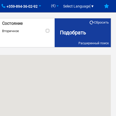
(€)
Select Language
▼
+359-894-36-02-92
Сбросить
Состояние
Вторичное
Подобрать
Расширенный поиск
Площадь
–
кв.м.
кв.м.
Вид на море
Наличие лифта