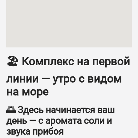
Top Complex
–
м.
м.
Такса поддержки
Площадь
–
–
€
€
кв.м.
кв.м.
🏖️ Комплекс на первой
ID объекта
Количество санузлов
линии — утро с видом
–
на море
Мебель
Количество террас
🌅 Здесь начинается ваш
Вид на море
–
день — с аромата соли и
Вид на бассейн
звука прибоя
Бассейн
Кондиционер