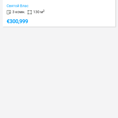
Святой Влас
2
3 комн.
130 м
€
300,999