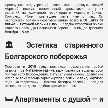
Проснуться под утренний шелест волн, вдохнуть свежий
морской воздух, наполненный ароматами цветущих
растений на ухоженной территории и морского бриза…
Комплекс «Топ» приглашает жить именно так. Он
расположен прямо у береговой линии, всего в
50 шагах от
пляжа
и
яхтенной марины Dinevi
— сердца курортной жизни
Святого Власа. До
Солнечного Берега — 3 км
, до
древнего
Несебра — 9 км
.
🏛️ Эстетика старинного
Болгарского побережья
Построен в
2010 году
, комплекс представляет собой
изысканное
4-этажное здание
, вдохновлённое архитектурой
болгарского Возрождения. Натуральный камень, древесина
и тёплые тона фасада гармонируют с зеленью ландшафтного
сада. На территории —
фонтан, беседки, бассейн
— всё для
неспешного отдыха под болгарским солнцем.
🛏️ Апартаменты с душой — и