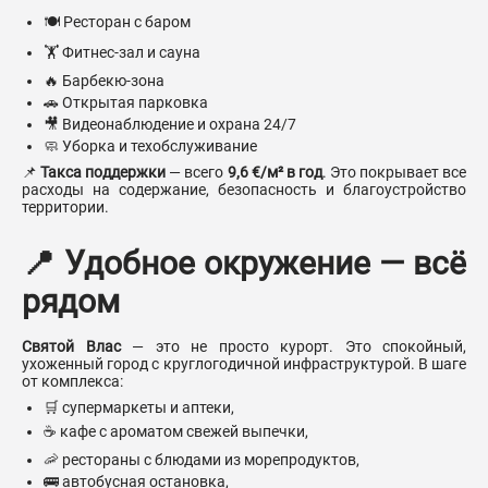
🍽️ Ресторан с баром
🏋️ Фитнес-зал и сауна
🔥 Барбекю-зона
🚗 Открытая парковка
🎥 Видеонаблюдение и охрана 24/7
🧼 Уборка и техобслуживание
📌
Такса поддержки
— всего
9,6 €/м² в год
. Это покрывает все
расходы на содержание, безопасность и благоустройство
территории.
📍 Удобное окружение — всё
рядом
Святой Влас
— это не просто курорт. Это спокойный,
ухоженный город с круглогодичной инфраструктурой. В шаге
от комплекса:
🛒 супермаркеты и аптеки,
☕ кафе с ароматом свежей выпечки,
🦐 рестораны с блюдами из морепродуктов,
🚌 автобусная остановка,