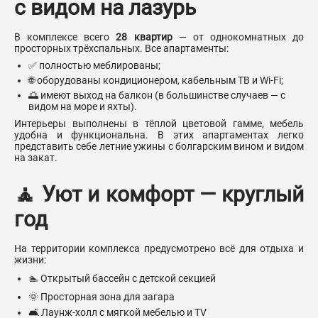
с видом на лазурь
В комплексе всего
28 квартир
— от однокомнатных до
просторных трёхспальных. Все апартаменты:
✅ полностью меблированы;
🌐 оборудованы кондиционером, кабельным ТВ и Wi-Fi;
🌅 имеют выход на балкон (в большинстве случаев — с
видом на море и яхты).
Интерьеры выполнены в тёплой цветовой гамме, мебель
удобна и функциональна. В этих апартаментах легко
представить себе летние ужины с болгарским вином и видом
на закат.
🧘 Уют и комфорт — круглый
год
На территории комплекса предусмотрено всё для отдыха и
жизни:
🏊 Открытый бассейн с детской секцией
🌞 Просторная зона для загара
🛋️ Лаунж-холл с мягкой мебелью и TV