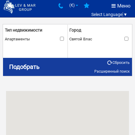
(€)
Меню
Select Language
▼
Тип недвижимости
Город
Апартаменты
Святой Влас
Сбросить
Количество комнат
Цена
Подобрать
Расширенный поиск
3
€
€
–
Состояние
Береговая линия
Вторичное
Первая линия
Расстояние до моря
Комплекс