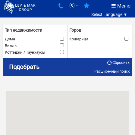
(€)
Меню
Select Language
▼
Тип недвижимости
Город
Дома
Кошарица
Виллы
Коттеджи / Таунхаусы
Сбросить
Количество комнат
Цена
Подобрать
Расширенный поиск
3
€
€
–
Состояние
Расстояние до моря
Вторичное
–
м.
м.
Комплекс
Такса поддержки