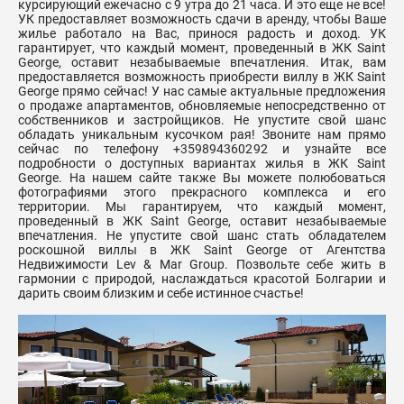
курсирующий ежечасно с 9 утра до 21 часа. И это еще не все!
УК предоставляет возможность сдачи в аренду, чтобы Ваше
жилье работало на Вас, принося радость и доход. УК
гарантирует, что каждый момент, проведенный в ЖК Saint
George, оставит незабываемые впечатления. Итак, вам
предоставляется возможность приобрести виллу в ЖК Saint
George прямо сейчас! У нас самые актуальные предложения
о продаже апартаментов, обновляемые непосредственно от
собственников и застройщиков. Не упустите свой шанс
обладать уникальным кусочком рая! Звоните нам прямо
сейчас по телефону +359894360292 и узнайте все
подробности о доступных вариантах жилья в ЖК Saint
George. На нашем сайте также Вы можете полюбоваться
фотографиями этого прекрасного комплекса и его
территории. Мы гарантируем, что каждый момент,
проведенный в ЖК Saint George, оставит незабываемые
впечатления. Не упустите свой шанс стать обладателем
роскошной виллы в ЖК Saint George от Агентства
Недвижимости Lev & Mar Group. Позвольте себе жить в
гармонии с природой, наслаждаться красотой Болгарии и
дарить своим близким и себе истинное счастье!