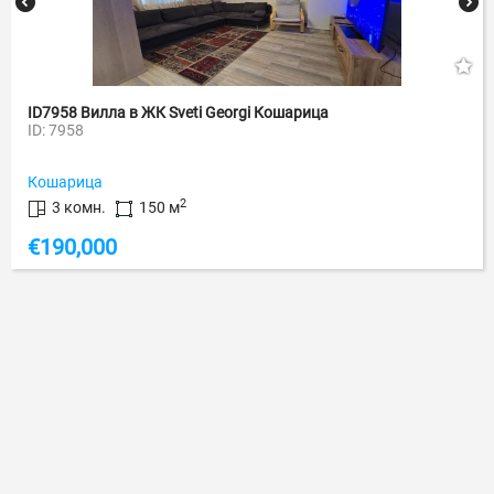
ID7958 Вилла в ЖК Sveti Georgi Кошарица
ID: 7958
Кошарица
2
3 комн.
150 м
€
190,000