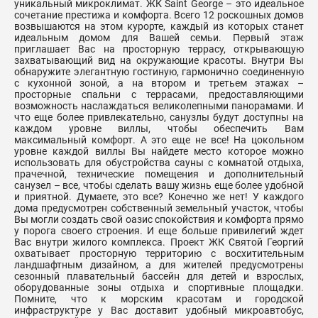
уникальный микроклимат. ЖК Saint George – это идеальное
сочетание престижа и комфорта. Всего 12 роскошных домов
возвышаются на этом курорте, каждый из которых станет
идеальным домом для Вашей семьи. Первый этаж
приглашает Вас на просторную террасу, открывающую
захватывающий вид на окружающие красоты. Внутри Вы
обнаружите элегантную гостиную, гармонично соединенную
с кухонной зоной, а на втором и третьем этажах –
просторные спальни с террасами, предоставляющими
возможность наслаждаться великолепными панорамами. И
что еще более привлекательно, санузлы будут доступны на
каждом уровне виллы, чтобы обеспечить Вам
максимальный комфорт. А это еще не все! На цокольном
уровне каждой виллы Вы найдете место которое можно
использовать для обустройства сауны с комнатой отдыха,
прачечной, технические помещения и дополнительный
санузел – все, чтобы сделать вашу жизнь еще более удобной
и приятной. Думаете, это все? Конечно же нет! У каждого
дома предусмотрен собственный земельный участок, чтобы
Вы могли создать свой оазис спокойствия и комфорта прямо
у порога своего строения. И еще больше привилегий ждет
Вас внутри жилого комплекса. Проект ЖК Святой Георгий
охватывает просторную территорию с восхитительным
ландшафтным дизайном, а для жителей предусмотрены
сезонный плавательный бассейн для детей и взрослых,
оборудованные зоны отдыха и спортивные площадки.
Помните, что к морским красотам и городской
инфраструктуре у Вас доставит удобный микроавтобус,