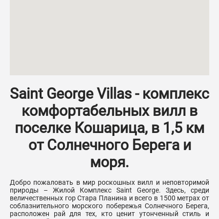
Saint George Villas
–
€
€
Площадь
ID объекта
–
кв.м.
кв.м.
Saint George Villas - комплекс
Количество санузлов
Количество террас
комфортабельных вилл в
поселке Кошарица, в 1,5 км
–
–
от Солнечного Берега и
Мебель
Вид на бассейн
моря.
Бассейн
Кондиционер
Добро пожаловать в мир роскошных вилл и неповторимой
природы – Жилой Комплекс Saint George. Здесь, среди
величественных гор Стара Планина и всего в 1500 метрах от
соблазнительного морского побережья Солнечного Берега,
расположен рай для тех, кто ценит утонченный стиль и