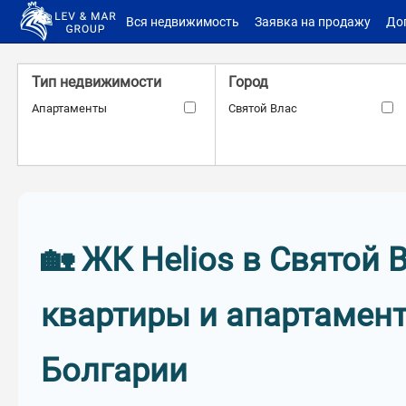
Вся недвижимость
Заявка на продажу
До
Тип недвижимости
Город
Апартаменты
Святой Влас
Береговая линия
Расстояние до моря
Вторая линия
–
м.
м.
🏡 ЖК Helios в Святой 
Мебель
ID объекта
квартиры и апартамент
Болгарии