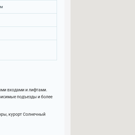
ам
ыми входами и лифтами.
висимые подъезды и более
оры, курорт Солнечный