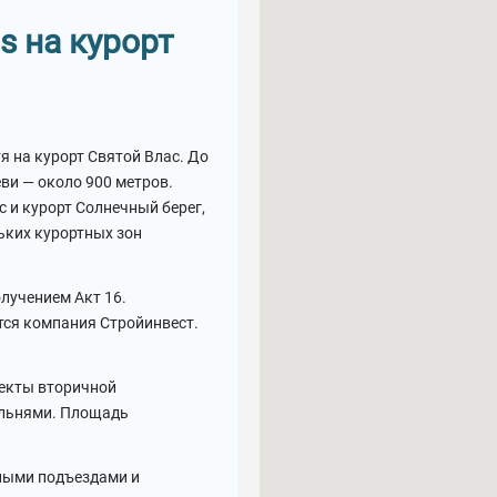
s на курорт
я на курорт Святой Влас. До
еви — около 900 метров.
 и курорт Солнечный берег,
ьких курортных зон
олучением Акт 16.
ся компания Стройинвест.
ъекты вторичной
пальнями. Площадь
ьными подъездами и