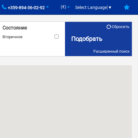
(€)
Select Language
▼
+359-894-36-02-92
Сбросить
Состояние
Вторичное
Подобрать
Расширенный поиск
Площадь
–
кв.м.
кв.м.
Кондиционер