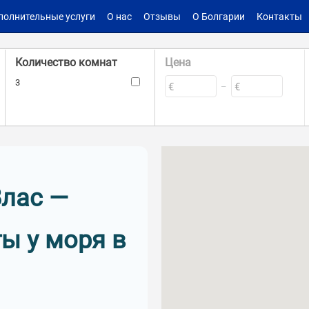
полнительные услуги
О нас
Отзывы
О Болгарии
Контакты
Количество комнат
Цена
3
€
€
–
Комплекс
Такса поддержки
Хелиос
–
€
€
Влас —
Бассейн
Наличие лифта
ы у моря в