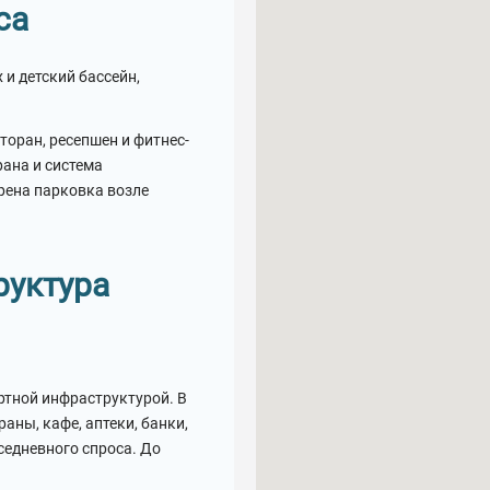
са
 и детский бассейн,
торан, ресепшен и фитнес-
рана и система
рена парковка возле
руктура
ортной инфраструктурой. В
аны, кафе, аптеки, банки,
седневного спроса. До