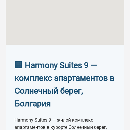
Хармони Сьютс 9
–
€
€
Площадь
ID объекта
–
кв.м.
кв.м.
Количество санузлов
Количество террас
🏢 Harmony Suites 9 —
–
–
комплекс апартаментов в
Солнечный берег,
Мебель
Бассейн
Болгария
Наличие лифта
Кондиционер
Harmony Suites 9 — жилой комплекс
апартаментов в курорте Солнечный берег,