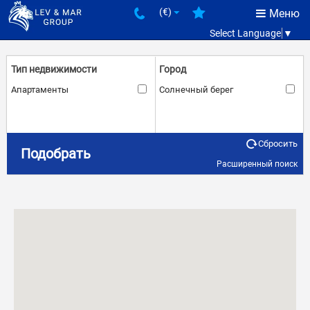
(€)
Меню
Select Language
▼
Тип недвижимости
Город
Апартаменты
Солнечный берег
Сбросить
Количество комнат
Цена
Подобрать
Расширенный поиск
2
€
€
–
Состояние
Расстояние до моря
Вторичное
–
м.
м.
Комплекс
Такса поддержки