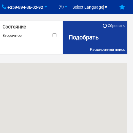
(€)
Select Language
▼
+359-894-36-02-92
Сбросить
Состояние
Вторичное
Подобрать
Расширенный поиск
ID объекта
Кондиционер