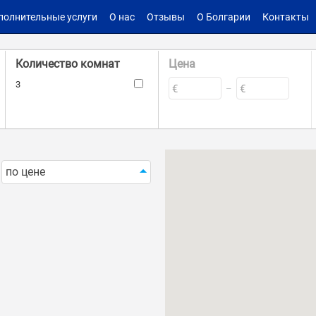
полнительные услуги
О нас
Отзывы
О Болгарии
Контакты
Количество комнат
Цена
3
€
€
–
Такса поддержки
Площадь
–
–
€
€
кв.м.
кв.м.
по цене
Мебель
Наличие лифта