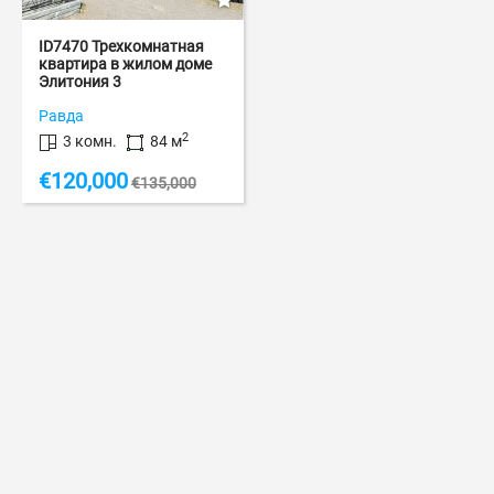
ID7470 Трехкомнатная
квартира в жилом доме
Элитония 3
ID: 7470
Равда
2
3 комн.
84 м
€
120,000
€
135,000