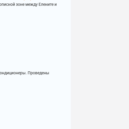
вописной зоне между Елените и
 кондиционеры. Проведены