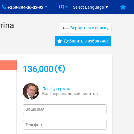
(€)
Select Language
▼
+359-894-36-02-92
rina
Вернуться к списку
Добавить в избранное
(€)
136,000
Лев Цукерман
Ваш персональный риэлтор