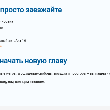
 просто заезжайте
анировка
ре
ный акт, Акт 16
²
 начать новую главу
ные метры, а ощущение свободы, воздуха и простора — вы нашли им
оздухом, солнцем и покоем.