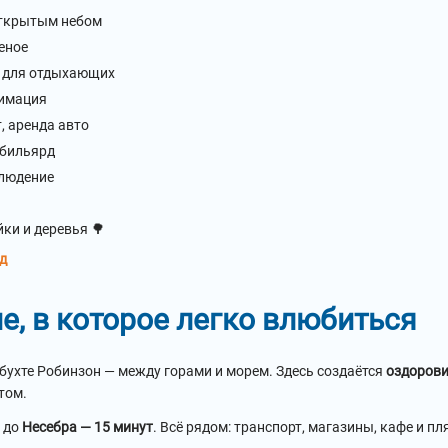
открытым небом
еное
и для отдыхающих
нимация
, аренда авто
 бильярд
блюдение
ки и деревья 🌳
од
е, в которое легко влюбиться
бухте Робинзон — между горами и морем. Здесь создаётся
оздоров
том.
, до
Несебра — 15 минут
. Всё рядом: транспорт, магазины, кафе и пл