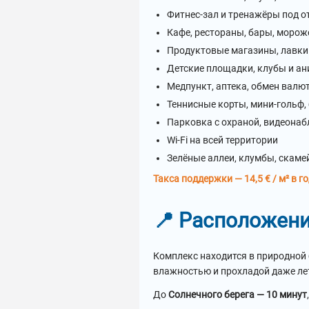
Фитнес-зал и тренажёры под 
Кафе, рестораны, бары, морож
Продуктовые магазины, лавк
Детские площадки, клубы и а
Медпункт, аптека, обмен валют
Теннисные корты, мини-гольф,
Парковка с охраной, видеона
Wi-Fi на всей территории
Зелёные аллеи, клумбы, скамей
Такса поддержки — 14,5 € / м² в г
📍 Расположени
Комплекс находится в природной 
влажностью и прохладой даже ле
До
Солнечного берега — 10 минут