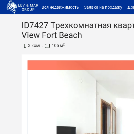
Вся недвижимость
Заявка на продажу
До
ID7427 Трехкомнатная квар
View Fort Beach
2
3 комн.
105 м