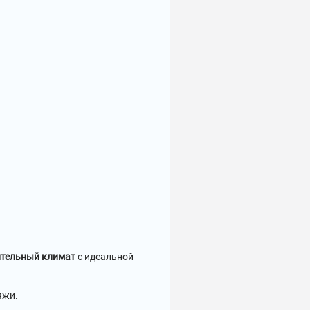
ительный климат
с идеальной
яжи.