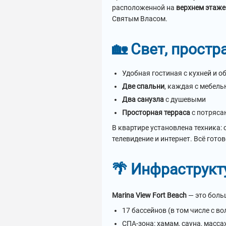
расположенной на
верхнем этаже
Святым Власом.
🏡 Свет, простр
Удобная гостиная с кухней и о
Две спальни
, каждая с мебель
Два санузла
с душевыми
Просторная терраса
с потряса
В квартире установлена техника:
телевидение и интернет. Всё гото
🌴 Инфраструкт
Marina View Fort Beach
— это боль
17 бассейнов (в том числе с в
СПА-зона: хамам, сауна, масса