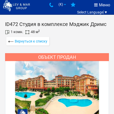
(€)
Меню
Select Language
▼
ID472 Студия в комплексе Мэджик Дримс
2
1 комн.
48 м
Вернуться к списку
ОБЪЕКТ ПРОДАН