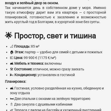
воздух и зелёный двор за окном.
Так начинается день в собственном доме у моря. Именно
такую атмосферу дарит вам эта квартира — с просторной
планировкой, готовностью к заселению и возможностью
жить круглый год в Болгарии, в курортной зоне без суеты.
🌟 Простор, свет и тишина
📐
Площадь:
85 м²
🏠
Этаж:
партер — удобно для семей с детьми и пожилых
💶
Цена:
99 900 € (1175 €/м²)
🛋
Мебель и техника:
включены
🛠
Состояние:
отличное, можно сразу заехать
🌬
Кондиционер:
установлен в гостиной
Планировка:
🛋 Гостиная, условно разделённая на кухню, обеденную и
зону отдыха
🛏 Две спальни с окнами на зелёную территорию
🚿 Два санузла с душевыми кабинами
🌿 Терраса с видом на бассейн и ухоженный внутренний