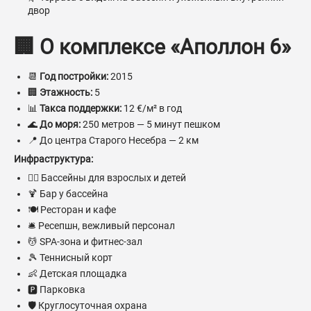
двор
🏢 О комплексе «Аполлон 6»
📆
Год постройки:
2015
🏢
Этажность:
5
📊
Такса поддержки:
12 €/м² в год
🌊
До моря:
250 метров — 5 минут пешком
📍 До центра Старого Несебра — 2 км
Инфраструктура:
🏊‍♂️ Бассейны для взрослых и детей
🍹 Бар у бассейна
🍽 Ресторан и кафе
🛎 Ресепшн, вежливый персонал
💆 SPA-зона и фитнес-зал
🎾 Теннисный корт
👶 Детская площадка
🅿 Парковка
🛡 Круглосуточная охрана