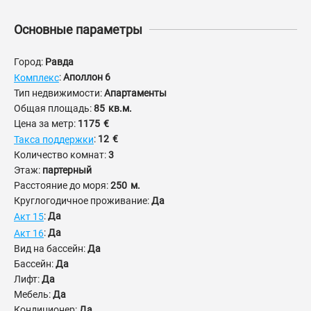
Основные параметры
Город:
Равда
:
Аполлон 6
Комплекс
Тип недвижимости:
Апартаменты
Общая площадь:
85
кв.м.
Цена за метр:
1175
€
:
12
€
Такса поддержки
Количество комнат:
3
Этаж:
партерный
Расстояние до моря:
250
м.
Круглогодичное проживание:
Да
:
Да
Акт 15
:
Да
Акт 16
Вид на бассейн:
Да
Бассейн:
Да
Лифт:
Да
Мебель:
Да
Кондиционер:
Да