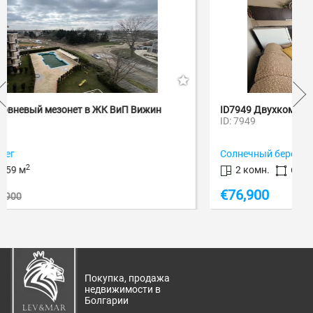
ID7949 Двухкомнатная квартира в ЖК Nesseb...
ID: 7949
Солнечный берег
2
2 комн.
60 м
€
76,900
Покупка, продажа
недвижимости в
Болгарии