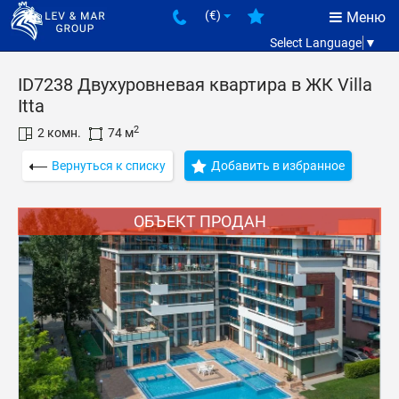
(€)
Меню
Select Language
▼
ID7238 Двухуровневая квартира в ЖК Villa
Itta
2
2 комн.
74 м
Вернуться к списку
Добавить в избранное
ОБЪЕКТ ПРОДАН