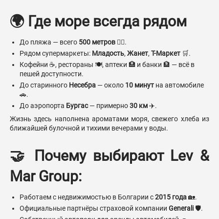
🌍 Где море всегда рядом
До пляжа — всего
500 метров
🚶‍♂️.
Рядом супермаркеты:
Младость
,
Жанет
,
Т-Маркет
🛒.
Кофейни ☕, рестораны 🍽️, аптеки 🏥 и банки 🏦 — всё в
пешей доступности.
До старинного
Несебра
— около
10 минут
на автомобиле
🚗.
До аэропорта
Бургас
— примерно
30 км
✈️.
Жизнь здесь наполнена ароматами моря, свежего хлеба из
ближайшей булочной и тихими вечерами у воды.
🤝 Почему выбирают Lev &
Mar Group:
Работаем с недвижимостью в Болгарии с
2015 года
🏡.
Официальные партнёры страховой компании
Generali
🛡️.