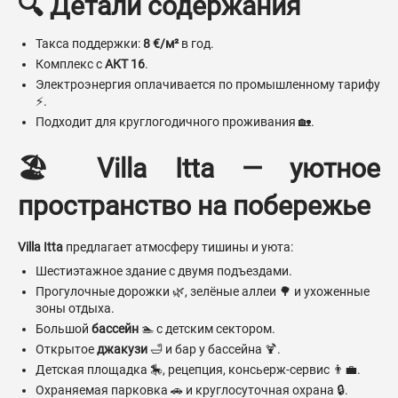
🔍 Детали содержания
Такса поддержки:
8 €/м²
в год.
Комплекс с
АКТ 16
.
Электроэнергия оплачивается по промышленному тарифу
⚡.
Подходит для круглогодичного проживания 🏡.
🏖️ Villa Itta — уютное
пространство на побережье
Villa Itta
предлагает атмосферу тишины и уюта:
Шестиэтажное здание с двумя подъездами.
Прогулочные дорожки 🌿, зелёные аллеи 🌳 и ухоженные
зоны отдыха.
Большой
бассейн
🏊 с детским сектором.
Открытое
джакузи
🛁 и бар у бассейна 🍹.
Детская площадка 🎠, рецепция, консьерж-сервис 👨‍💼.
Охраняемая парковка 🚗 и круглосуточная охрана 🔒.