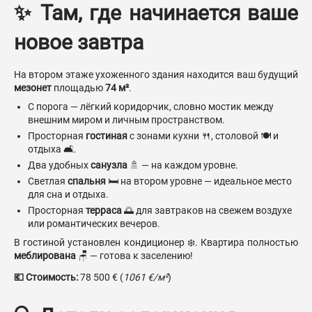
✨ Там, где начинается ваше
новое завтра
На втором этаже ухоженного здания находится ваш будущий
мезонет
площадью
74 м²
.
С порога — лёгкий коридорчик, словно мостик между
внешним миром и личным пространством.
Просторная
гостиная
с зонами кухни 🍴, столовой 🍽️ и
отдыха 🛋️.
Два удобных
санузла
🚿 — на каждом уровне.
Светлая
спальня
🛏️ на втором уровне — идеальное место
для сна и отдыха.
Просторная
терраса
🌅 для завтраков на свежем воздухе
или романтических вечеров.
В гостиной установлен кондиционер ❄️. Квартира полностью
меблирована
🪑 — готова к заселению!
💶 Стоимость:
78 500 € (
1061 €/м²
)