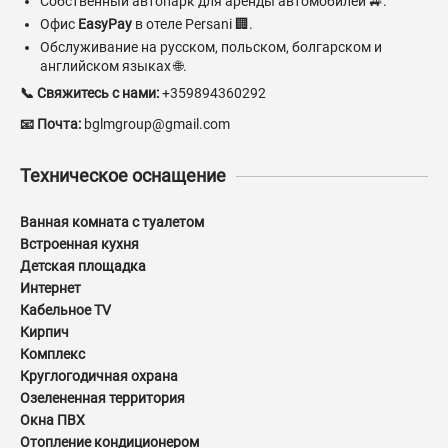
Собственный автопарк для аренды автомобилей 🚙.
Офис
EasyPay
в отеле Persani 🏢.
Обслуживание на русском, польском, болгарском и
английском языках 🌐.
📞 Свяжитесь с нами:
+359894360292
📧 Почта:
bglmgroup@gmail.com
Техническое оснащение
Ванная комната с туалетом
Встроенная кухня
Детская площадка
Интернет
Кабельное TV
Кирпич
Комплекс
Круглогодичная охрана
Озелененная территория
Окна ПВХ
Отопление кондиционером