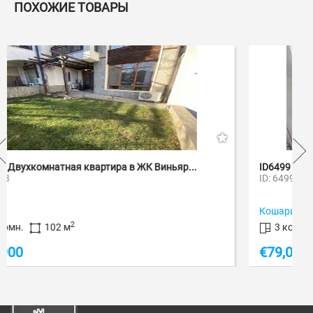
ПОХОЖИЕ ТОВАРЫ
Пе
ID6499 Трехкомнатная квартира в ЖК Бэй Вь...
ID: 6499
Кошарица
2
3 комн.
68 м
€
79,000