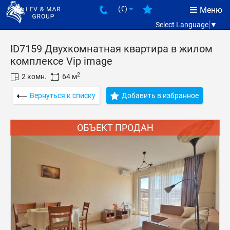
(€)
Меню
Select Language
▼
ID7159 Двухкомнатная квартира в жилом
комплексе Vip image
2
2 комн.
64 м
Вернуться к списку
Добавить в избранное
ОБЪЕКТ ПРОДАН