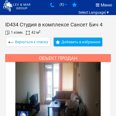
(€)
Меню
Select Language
▼
ID434 Студия в комплексе Сансет Бич 4
2
1 комн.
42 м
Вернуться к списку
Добавить в избранное
ОБЪЕКТ ПРОДАН