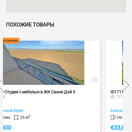
ПОХОЖИЕ ТОВАРЫ
Спецпредложение
ID7563 Студия с мебелью в ЖК Санни Дэй 5
I
ID: 7563
I
Солнечный берег
Б
2
1 комн.
26 м
€
31,500