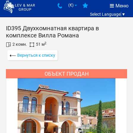
(€)
Меню
Select Language
▼
ID395 Двухкомнатная квартира в
комплексе Вилла Романа
2
2 комн.
51 м
Вернуться к списку
ОБЪЕКТ ПРОДАН