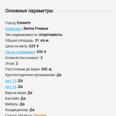
Основные параметры
Город:
Елените
:
Вилла Романа
Комплекс
Тип недвижимости:
Апартаменты
Общая площадь:
51
кв.м.
Цена за метр:
625
€
:
650
€
Такса поддержки
Количество комнат:
2
Этаж:
2
Расстояние до моря:
300
м.
Круглогодичное проживание:
Да
:
Да
Акт 15
:
Да
Акт 16
Вид на море:
Да
Бассейн:
Да
Мебель:
Да
Кондиционер:
Да
Статус объекта:
Продан