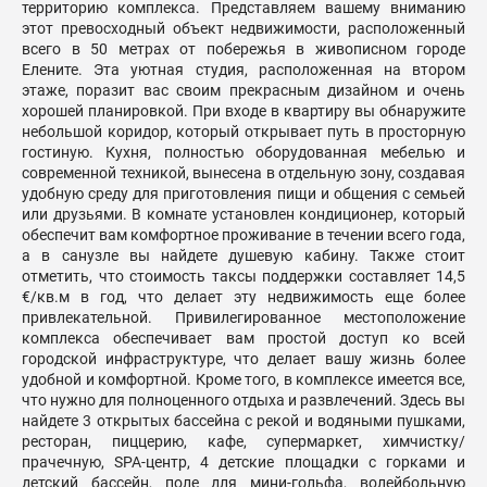
территорию комплекса. Представляем вашему вниманию
этот превосходный объект недвижимости, расположенный
всего в 50 метрах от побережья в живописном городе
Елените. Эта уютная студия, расположенная на втором
этаже, поразит вас своим прекрасным дизайном и очень
хорошей планировкой. При входе в квартиру вы обнаружите
небольшой коридор, который открывает путь в просторную
гостиную. Кухня, полностью оборудованная мебелью и
современной техникой, вынесена в отдельную зону, создавая
удобную среду для приготовления пищи и общения с семьей
или друзьями. В комнате установлен кондиционер, который
обеспечит вам комфортное проживание в течении всего года,
а в санузле вы найдете душевую кабину. Также стоит
отметить, что стоимость таксы поддержки составляет 14,5
€/кв.м в год, что делает эту недвижимость еще более
привлекательной. Привилегированное местоположение
комплекса обеспечивает вам простой доступ ко всей
городской инфраструктуре, что делает вашу жизнь более
удобной и комфортной. Кроме того, в комплексе имеется все,
что нужно для полноценного отдыха и развлечений. Здесь вы
найдете 3 открытых бассейна с рекой и водяными пушками,
ресторан, пиццерию, кафе, супермаркет, химчистку/
прачечную, SPA-центр, 4 детские площадки с горками и
детский бассейн, поле для мини-гольфа, волейбольную