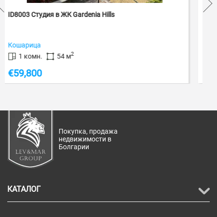
ID7656 Двухкомнатная квартира в ЖК Vineya...
ID: 7656
Ахелой
2
2 комн.
58 м
€
59,900
€
75,000
Покупка, продажа
недвижимости в
Болгарии
КАТАЛОГ