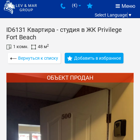
(€)
Меню
Select Language
▼
ID6131 Квартира - студия в ЖК Privilege
Fort Beach
2
1 комн.
48 м
Вернуться к списку
Добавить в избранное
ОБЪЕКТ ПРОДАН