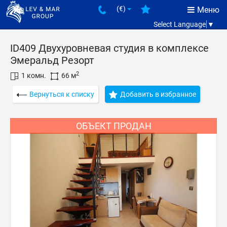
(€)
Меню
Select Language
▼
ID409 Двухуровневая студия в комплексе
Эмеральд Резорт
2
1 комн.
66 м
Вернуться к списку
Добавить в избранное
ОБЪЕКТ ПРОДАН