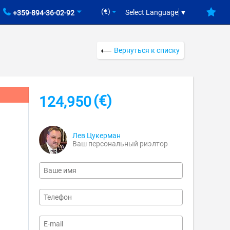
(€)
Select Language
▼
+359-894-36-02-92
Вернуться к списку
(€)
124,950
Лев Цукерман
Ваш персональный риэлтор