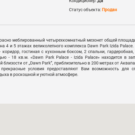
Кондиционер:
Да
Статус объекта:
Продан
асно меблированный четырехкомнатный мезонет общей площадью
на 4 и 5 этажах великолепного комплекса Dawn Park Izida Palac
коридор, гостиная с кухонным боксом, 2 спальни, гардеробная, 
ью - 18 кв.м. «Dawn Park Palace - Izida Palace» находится в з
й близости от „Dawn Park”, приблизительно в 200 метрах от Аквапа
 прекрасные условия предоставляют Вам возможность для сп
дыха в роскошной и уютной атмосфере.