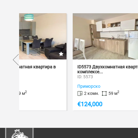
Вторая лин
а в
ID5573 Двухкомнатная квартира в
ID7921 Т
комплексе...
ЖК Sea Dr
ID: 5573
ID: 7921
Приморско
Святой В
2
2 комн.
59 м
3 ком
€
124,000
€
124,9