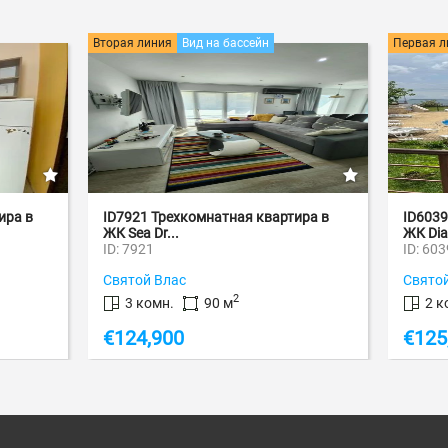
ия
Вид на бассейн
Первая линия
Вид на море
рехкомнатная квартира в
ID6039 Двухкомнатная квартир
...
ЖК Diamond
ID: 6039
лас
Святой Влас
2
2
н.
90 м
2 комн.
64 м
00
€
125,000