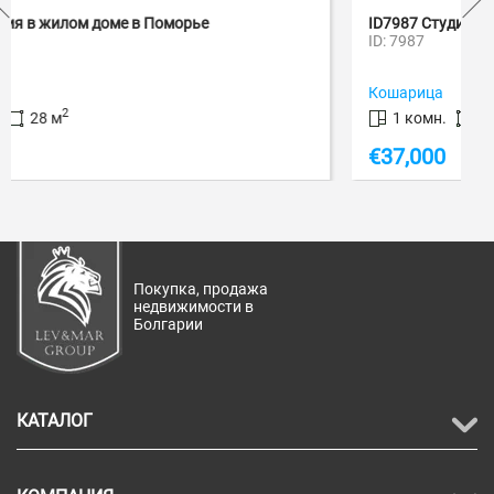
ID7987 Студия в ЖК Сансет Кошарица
ID: 7987
Кошарица
2
1 комн.
28 м
€
37,000
Покупка, продажа
недвижимости в
Болгарии
КАТАЛОГ