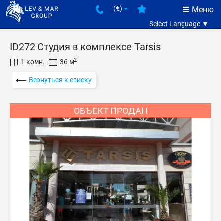
(€)
Меню
Select Language
▼
ID272 Студия в комплексе Таrsis
2
1 комн.
36 м
Вернуться к списку
ОБЪЕКТ ПРОДАН