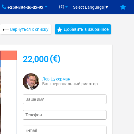
(€)
Select Language
▼
+359-894-36-02-92
Вернуться к списку
Добавить в избранное
(€)
22,000
Лев Цукерман
Ваш персональный риэлтор