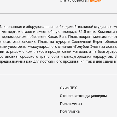
Статус объекта:
Продан
блированная и оборудованная необходимой техникой студия в комп
а четвертом этаже и имеет общую площадь 31.5 кв.м. Комплекс н
а черноморском побережье Какао Бич. Пляж покрыт мелким золот
еньких отдыхающих. Пляж на курорте Солнечный Берег общест
ляжи удостоены международного отличия «Голубой Флаг» за доказ
вита, рядом с комплексом продуктовый магазин, а на благоустро
остановка городского транспорта и междугородних маршрутов. В
предназначена как для постоянного проживания, так и для сдачи в 
Окна ПВХ
Отопление кондиционером
Пол ламинат
Пол плитка