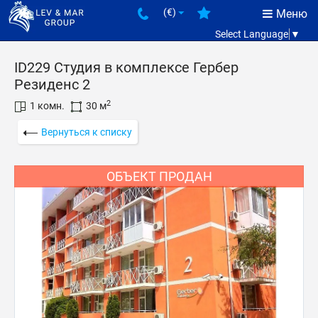
(€)
Меню
Select Language
▼
ID229 Студия в комплексе Гербер
Резиденс 2
2
1 комн.
30 м
Вернуться к списку
ОБЪЕКТ ПРОДАН