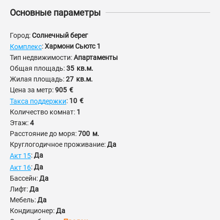
Основные параметры
Город:
Солнечный берег
:
Хармони Сьютс 1
Комплекс
Тип недвижимости:
Апартаменты
Общая площадь:
35
кв.м.
Жилая площадь:
27
кв.м.
Цена за метр:
905
€
:
10
€
Такса поддержки
Количество комнат:
1
Этаж:
4
Расстояние до моря:
700
м.
Круглогодичное проживание:
Да
:
Да
Акт 15
:
Да
Акт 16
Бассейн:
Да
Лифт:
Да
Мебель:
Да
Кондиционер:
Да