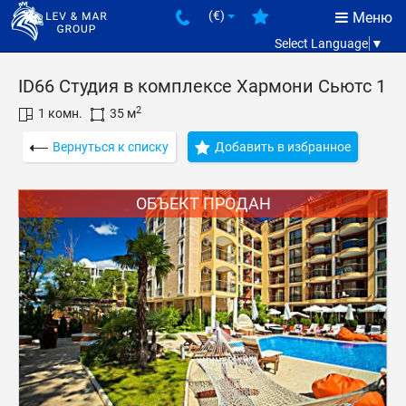
(€)
Меню
Select Language
▼
ID66 Студия в комплексе Хармони Сьютс 1
2
1 комн.
35 м
Вернуться к списку
Добавить в избранное
ОБЪЕКТ ПРОДАН