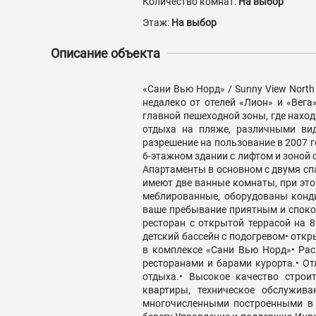
Количество комнат:
На выбор
Этаж:
На выбор
Описание объекта
«Сани Вью Норд» / Sunny View Nort
недалеко от отелей «Лион» и «Вега
главной пешеходной зоны, где наход
отдыха на пляже, различными ви
разрешение на пользование в 2007 
6-этажном здании с лифтом и зоной 
Апартаменты в основном с двумя спа
имеют две ванные комнаты, при это
меблированные, оборудованы конди
ваше пребывание приятным и спокой
ресторан с открытой террасой на 
детский бассейн с подогревом• отк
в комплексе «Сани Вью Норд»• Рас
ресторанами и барами курорта.• От
отдыха.• Высокое качество строи
квартиры, техническое обслужив
многочисленными построенными в 