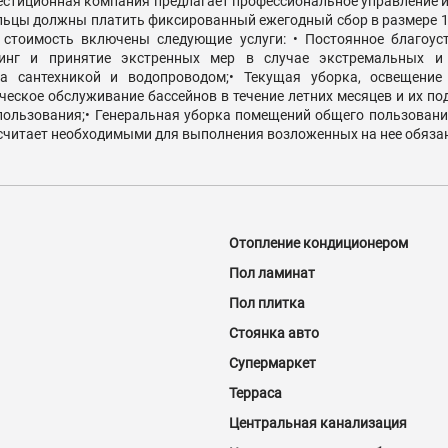
вестиционная компания предлагает профессиональное управление 
цы должны платить фиксированный ежегодный сбор в размере 12 
 стоимость включены следующие услуги: • Постоянное благоус
ринг и принятие экстренных мер в случае экстремальных и
за сантехникой и водопроводом;• Текущая уборка, освещени
ческое обслуживание бассейнов в течение летних месяцев и их по
пользования;• Генеральная уборка помещений общего пользования
 считает необходимыми для выполнения возложенных на нее обяза
Отопление кондиционером
Пол ламинат
Пол плитка
Стоянка авто
Супермаркет
Терраса
Центральная канализация