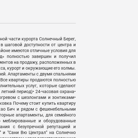
ной части курорта Солнечный Берег,
 в шаговой доступности от центра и
районе имеются отличные условия для
д» полностью завершен и получил
ментов на продажу, расположенных в
кса, курорт и окружающие его холмы.
ьней. Апартаменты с двумя спальнями
. Все квартиры продаются полностью
лнительных услуг, которые сделают
летний период)• 24-часовая охрана•
огревом с шезлонгами и зонтиками•
ковка Почему стоит купить квартиру
акао Бич и рядом с фешенебельными
сторные апартаменты, для семейного
ью меблированные и оборудованные
ания с безупречной репутацией и
 и "Сани Вю Централ" на Солнечно