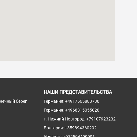
НАШИ ПРЕДСТАВИТЕЛЬСТВА
лнечный берег
Германия:
+4917665883730
Германия:
+4968315055020
г. Нижний Новгород:
+79107923232
Болгария:
+359894360292
Израиль:
+972504409091