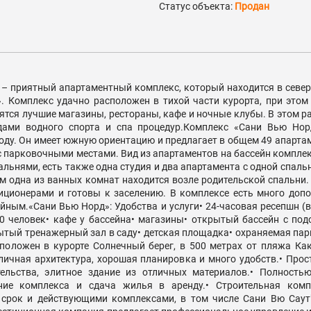
Статус объекта:
Продан
h – приятный апартаментный комплекс, который находится в север
». Комплекс удачно расположен в тихой части курорта, при этом
ятся лучшие магазины, рестораны, кафе и ночные клубы. В этом 
дами водного спорта и спа процедур.Комплекс «Сани Вью Нор
году. Он имеет южную ориентацию и предлагает в общем 49 апарта
с парковочными местами. Вид из апартаментов на бассейн компле
льнями, есть также одна студия и два апартамента с одной спал
м одна из ванных комнат находится возле родительской спальни
ционерами и готовы к заселению. В комплексе есть много допо
ным.«Сани Вью Норд»: Удобства и услуги• 24-часовая ресепшн (в 
80 человек• кафе у бассейна• магазины• открытый бассейн с под
рытый тренажерный зал в саду• детская площадка• охраняемая пар
положен в курорте Солнечный берег, в 500 метрах от пляжа К
личная архитектура, хорошая планировка и много удобств.• Про
тельства, элитное здание из отличных материалов.• Полност
ание комплекса и сдача жилья в аренду.• Строительная комп
срок и действующими комплексами, в том числе Сани Вю Саут"