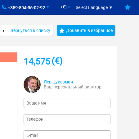
(€)
Select Language
▼
+359-894-36-02-92
Вернуться к списку
Добавить в избранное
(€)
14,575
Лев Цукерман
Ваш персональный риэлтор