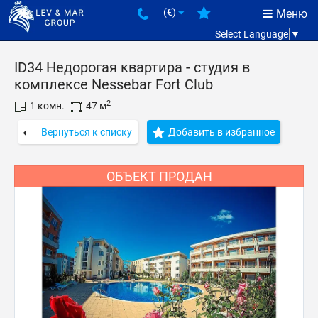
(€)
Меню
Select Language
▼
ID34 Недорогая квартира - студия в
комплексе Nessebar Fort Club
2
1 комн.
47 м
Вернуться к списку
Добавить в избранное
ОБЪЕКТ ПРОДАН