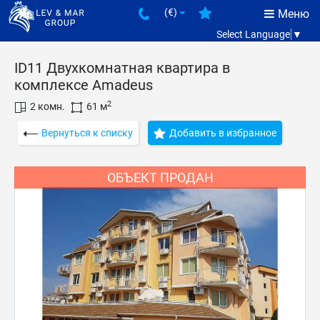
(€)
Меню
Select Language
▼
ID11 Двухкомнатная квартира в
комплексе Amadeus
2
2 комн.
61 м
Вернуться к списку
Добавить в избранное
ОБЪЕКТ ПРОДАН