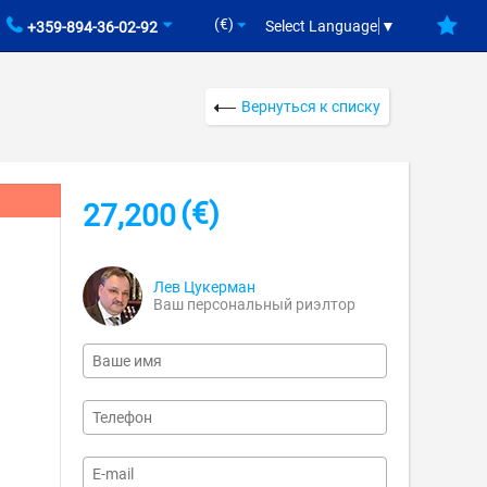
(€)
Select Language
▼
+359-894-36-02-92
Вернуться к списку
(€)
27,200
Лев Цукерман
Ваш персональный риэлтор