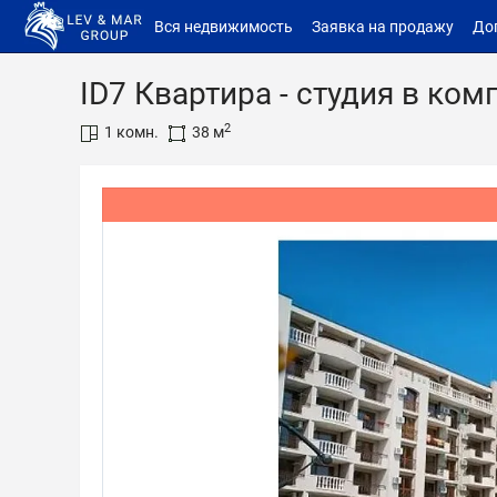
Вся недвижимость
Заявка на продажу
До
ID7 Квартира - студия в ком
2
1 комн.
38 м