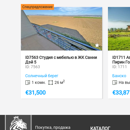
Спецпредложение
ID7563 Студия с мебелью в ЖК Санни
ID1711 А
Дэй 5
Пирин Гол
ID: 7563
ID: 1711
Солнечный берег
Банско
2
1 комн.
26 м
На вы
€
31,500
€
33,87
Покупка, продажа
КАТАЛОГ