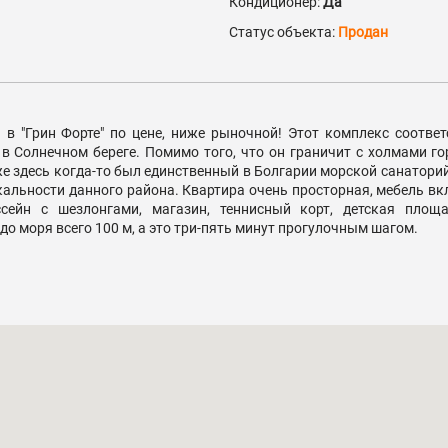
Кондиционер:
Да
Статус объекта:
Продан
 в "Грин Форте" по цене, ниже рыночной! Этот комплекс соответ
в Солнечном береге. Помимо того, что он граничит с холмами г
кже здесь когда-то был единственный в Болгарии морской санатори
кальности данного района. Квартира очень просторная, мебель вк
ссейн с шезлонгами, магазин, теннисный корт, детская площ
до моря всего 100 м, а это три-пять минут прогулочным шагом.