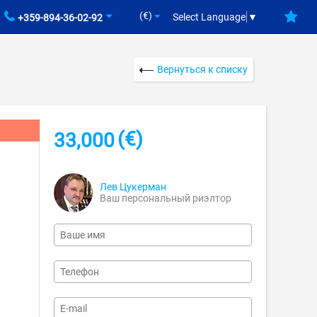
(€)
Select Language
▼
+359-894-36-02-92
Вернуться к списку
(€)
33,000
Лев Цукерман
Ваш персональный риэлтор