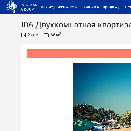
Вся недвижимость
Заявка на продажу
До
ID6 Двухкомнатная квартира
2
2 комн.
66 м