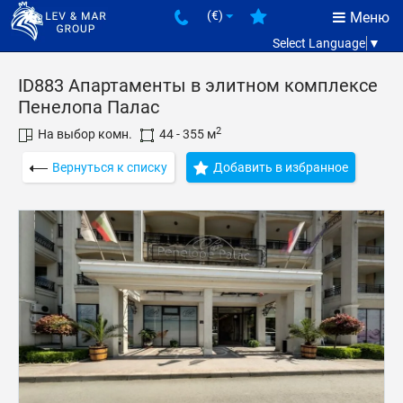
(€)
Меню
Select Language
▼
ID883 Апартаменты в элитном комплексе
Пенелопа Палас
2
На выбор комн.
44 - 355 м
Вернуться к списку
Добавить в избранное