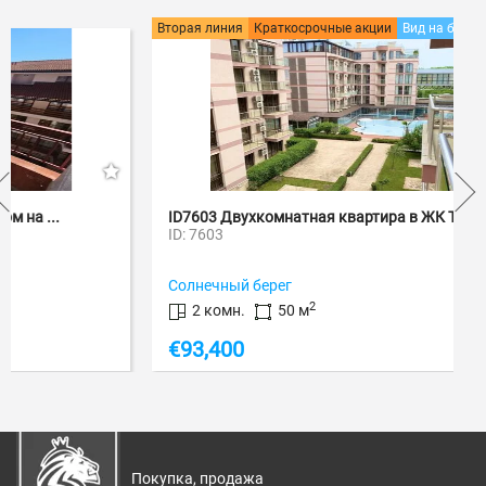
Вторая линия
Краткосрочные акции
Вид на бассейн
-2
ID7603 Двухкомнатная квартира в ЖК Тарсис 2
ID: 7603
Солнечный берег
2
2 комн.
50 м
€
93,400
Покупка, продажа