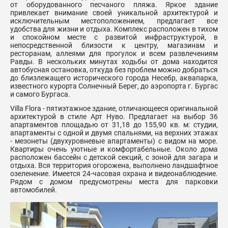
от оборудованного песчаного пляжа. Яркое здание
привлекает внимание своей уникальной архитектурой и
исключительным местоположением, предлагает все
удобства для жизни и отдыха. Комплекс расположен в тихом
и спокойном месте с развитой инфраструктурой, в
непосредственной близости к центру, магазинам и
ресторанам, аллеями для прогулок и всем развлечениям
Равды. В нескольких минутах ходьбы от дома находится
автобусная остановка, откуда без проблем можно добраться
до близлежащего исторического города Несебр, аквапарка,
известного курорта Солнечный Берег, до аэропорта г. Бургас
и самого Бургаса.
Villa Flora - пятиэтажное здание, отличающееся оригинальной
архитектурой в стиле Арт Нуво. Предлагает на выбор 36
апартаментов площадью от 31,18 до 155,90 кв. м: студии,
апартаменты с одной и двумя спальнями, на верхних этажах
- мезонеты (двухуровневые апартаменты) с видом на море.
Квартиры очень уютные и комфортабельные. Около дома
расположен бассейн с детской секций, с зоной для загара и
отдыха. Вся территория огорожена, выполнено ландшафтное
озеленение. Имеется 24-часовая охрана и видеонаблюдение.
Рядом с домом предусмотрены места для парковки
автомобилей.