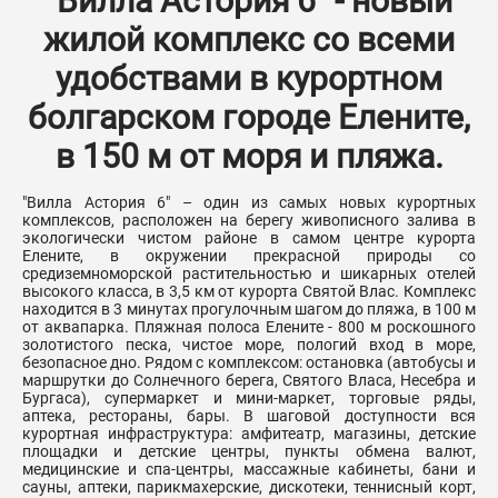
"Вилла Астория 6" - новый
жилой комплекс со всеми
удобствами в курортном
болгарском городе Елените,
в 150 м от моря и пляжа.
"Вилла Астория 6" – один из самых новых курортных
комплексов, расположен на берегу живописного залива в
экологически чистом районе в самом центре курорта
Елените, в окружении прекрасной природы со
средиземноморской растительностью и шикарных отелей
высокого класса, в 3,5 км от курорта Святой Влас. Комплекс
находится в 3 минутах прогулочным шагом до пляжа, в 100 м
от аквапарка. Пляжная полоса Елените - 800 м роскошного
золотистого песка, чистое море, пологий вход в море,
безопасное дно. Рядом с комплексом: остановка (автобусы и
маршрутки до Солнечного берега, Святого Власа, Несебра и
Бургаса), супермаркет и мини-маркет, торговые ряды,
аптека, рестораны, бары. В шаговой доступности вся
курортная инфраструктура: амфитеатр, магазины, детские
площадки и детские центры, пункты обмена валют,
медицинские и спа-центры, массажные кабинеты, бани и
сауны, аптеки, парикмахерские, дискотеки, теннисный корт,