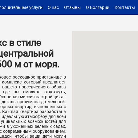
полнительные услуги
О нас
Отзывы
О Болгарии
Контакты
с в стиле
 центральной
600 м от моря.
новое роскошное пристанище в
й комплекс, который предлагает
я вашего повседневного образа
 где вы сможете отдохнуть,
Основная миссия застройщика -
 деталь продумана до мелочей.
орных квартир, выполненных с
. Каждая квартира разработана
ь идеальную атмосферу для всей
и уникальных возможностей для
ми в ухоженных зеленых садах,
е с современным оборудованием.
щадки, чтобы ваши дети могли