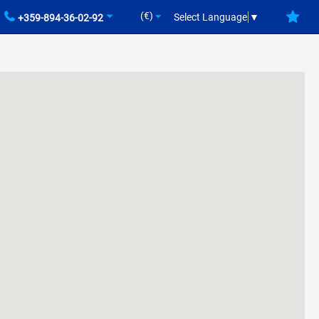
(€)
Select Language
▼
+359-894-36-02-92