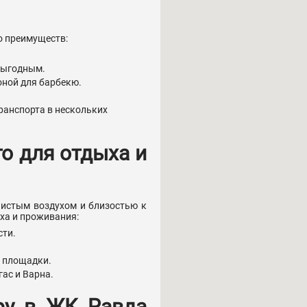
о преимуществ:
 выгодным.
оной для барбекю.
ранспорта в нескольких
о для отдыха и
чистым воздухом и близостью к
ха и проживания:
сти.
т площадки.
гас и Варна.
ру в ЖК Равда