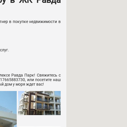
тнер в покупке недвижимости в
слуг.
лексе Равда Парк! Свяжитесь с
917665883730, или посетите наш
й дом у моря ждет вас!