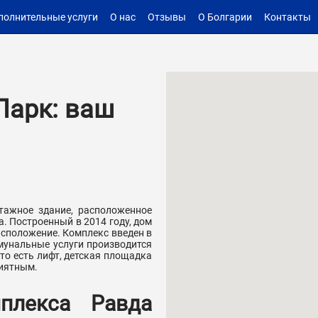
полнительные услуги
О нас
Отзывы
О Болгарии
Контакты
Парк: ваш
тажное здание, расположенное
. Построенный в 2014 году, дом
асположение. Комплекс введен в
мунальные услуги производится
то есть лифт, детская площадка
риятным.
плекса Равда