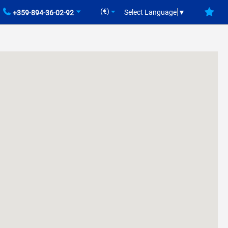
(€)
Select Language
▼
+359-894-36-02-92