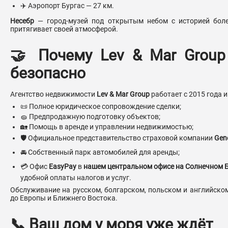
✈️ Аэропорт Бургас — 27 км.
Несебр
— город-музей под открытым небом с историей боле
притягивает своей атмосферой.
🤝 Почему Lev & Mar Group
безопасно
Агентство недвижимости
Lev & Mar Group
работает с 2015 года и
📜 Полное юридическое сопровождение сделки;
🧽 Предпродажную подготовку объектов;
🏡 Помощь в аренде и управлении недвижимостью;
🛡 Официальное представительство страховой компании
Gene
🚘 Собственный парк автомобилей для аренды;
💳 Офис
EasyPay
в
нашем центральном офисе на Солнечном Бе
удобной оплаты налогов и услуг.
Обслуживание на русском, болгарском, польском и английском
до Европы и Ближнего Востока.
📞 Ваш дом у моря уже ждёт