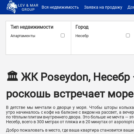
Вся недвижимость
Заявка на продажу
До
Тип недвижимости
Город
Апартаменты
Несебр
Расстояние до моря
Комплекс
Посейдон
–
м.
м.
🏛 ЖК Poseydon, Несебр 
роскошь встречает море
Количество санузлов
Количество террас
–
–
В детстве мы мечтали о дворце у моря. Чтобы шторы колыха
утро начиналось с кофе на балконе с видом на рассвет, а веч
по тёплым плитам внутреннего двора. Это больше не мечта — э
Несебр, всего в 300 метрах от пляжа и в 20 минутах от аэропорт
Добро пожаловать в место, где ваша квартира становится ваши