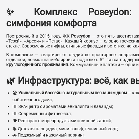
✨ Комплекс Poseydon: а
симфония комфорта
Построенный в 2015 году, ЖК
Poseydon
— это пять шестиэтажн
«Тезей», «Ареон» и «Пегас». Каждый корпус — словно греческ
стекле. Современные лифты, стильные фасады и эстетика на ка
В комплексе — квартиры от студий до просторных апартамен
отделкой, возможна меблировка под ключ. 💶 Такса поддерж
круглогодичного проживания
. Коммунальные платежи — одни и
🌿 Инфраструктура: всё, как 
🏖
Уникальный бассейн с натуральным песчаным дном
— как
собственного дома;
🧖‍♀️ SPA-центр с ароматами эвкалипта и лаванды;
🏋️‍♂️ Современный фитнес-зал;
🍽 Ресторан с морепродуктами и винной картой;
🎠 Детская площадка, мини-гольф, теннисный корт;
🚗 Подземный и наземный паркинг.