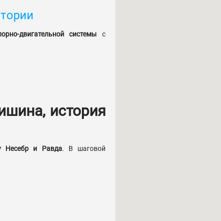
итории
орно-двигательной системы
с
ишина, история
у Несебр и Равда
. В шаговой