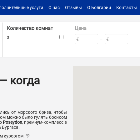
полнительные услуги
О нас
Отзывы
О Болгарии
Контакты
Количество комнат
Цена
3
€
€
–
Такса поддержки
Площадь
–
–
€
€
кв.м.
кв.м.
— когда
Мебель
Вид на бассейн
Наличие лифта
Кондиционер
лись от морского бриза, чтобы
ером можно было гулять босиком
то
Poseydon
, премиум-комплекс в
а Бургаса.
м курортом. 🌴