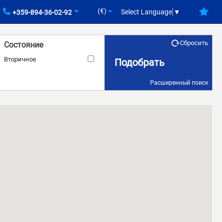
(€)
Select Language
▼
+359-894-36-02-92
Сбросить
Состояние
Вторичное
Подобрать
Расширенный поиск
ID объекта
Бассейн