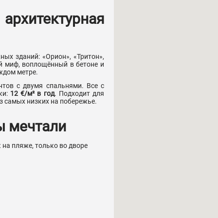
рхитектурная
ых зданий: «Орион», «Тритон»,
ий миф, воплощённый в бетоне и
ждом метре.
тов с двумя спальнями. Все с
ки:
12 €/м² в год
. Подходит для
з самых низких на побережье.
вы мечтали
 на пляже, только во дворе