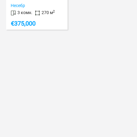
Несебр
2
3 комн.
270 м
€
375,000