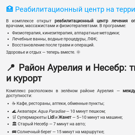
🏥 Реабилитационный центр на терр
В комплексе открыт
реабилитационный центр лечения оп
врачами, массажистами и физиотерапевтами. В программе:
Физиотерапия, кинезитерапия, аппаратные методики;
Лечебные ванны, водные процедуры, ЛФК;
Восстановление после травм и операций.
Здоровье и отдых — теперь вместе. 🌞
📍 Район Аурелия и Несебр: т
и курорт
Комплекс расположен в зелёном районе Аурелия —
межд
доступности:
☕ Кафе, рестораны, аптеки, обменные пункты;
🌊 Аквапарк
Aqua Paradise
— 10 минут пешком;
🛒 Супермаркеты
Lidl
и
Жанет
— 5–10 минут на машине;
🏛 Старый Несебр — 7 минут на авто;
🚌 Солнечный берег — 15 минут на маршрутке;