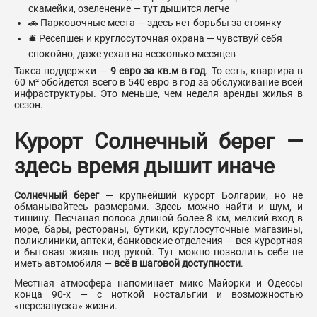
скамейки, озеленение — тут дышится легче
🚗 Парковочные места — здесь нет борьбы за стоянку
🛎 Ресепшен и круглосуточная охрана — чувствуй себя
спокойно, даже уехав на несколько месяцев
Такса поддержки —
9 евро за кв.м в год
. То есть, квартира в
60 м² обойдется всего в 540 евро в год за обслуживание всей
инфраструктуры. Это меньше, чем неделя аренды жилья в
сезон.
Курорт Солнечный берег —
здесь время дышит иначе
Солнечный берег
— крупнейший курорт Болгарии, но не
обманывайтесь размерами. Здесь можно найти и шум, и
тишину. Песчаная полоса длиной более 8 км, мелкий вход в
море, бары, рестораны, бутики, круглосуточные магазины,
поликлиники, аптеки, банковские отделения — вся курортная
и бытовая жизнь под рукой. Тут можно позволить себе не
иметь автомобиля —
всё в шаговой доступности
.
Местная атмосфера напоминает микс Майорки и Одессы
конца 90-х — с ноткой ностальгии и возможностью
«перезапуска» жизни.