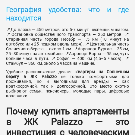
География удобства: что и где
находится
📍До пляжа — 450 метров, это 5-7 минут неспешным шагом.
📍Остановка общественного транспорта — 250 метров. 📍
Старинная часть города Несебр — 1,5 км (10 минут на
автобусе или 25 пешком вдоль моря). 📍Центральная часть
Солнечного берега — около 1 км. 📍Аэропорт Бургас — 25 км,
25–30 минут на автомобиле. 📍Аэропорт Варна — 95 км, чуть
больше часа в пути. 📍София — 400 км (4,5–5 часов). 📍
Стамбул — 360 км, около 5 часов на машине.
Удобное расположение делает
квартиры на Солнечном
берегу в ЖК Palazzo
не только комфортными для
проживания, но и выгодными для аренды — как
краткосрочной, так и долгосрочной. Это место охотно
выбирают семьи, пенсионеры, молодые пары, цифровые
кочевники.
Почему купить апартаменты
в ЖК Palazzo — это
инвестиция с человеческим