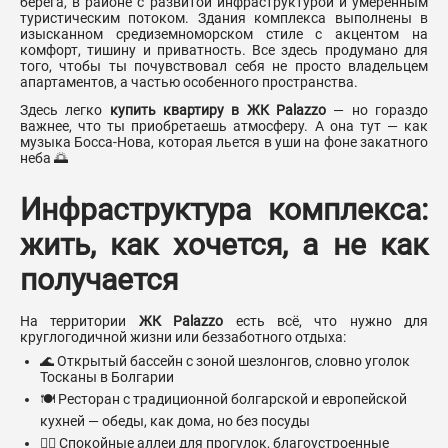
берега, в районе с развитой инфраструктурой и умеренным
туристическим потоком. Здания комплекса выполнены в
изысканном средиземноморском стиле с акцентом на
комфорт, тишину и приватность. Все здесь продумано для
того, чтобы ты почувствовал себя не просто владельцем
апартаментов, а частью особенного пространства.
Здесь легко
купить квартиру в ЖК Palazzo
— но гораздо
важнее, что ты приобретаешь атмосферу. А она тут — как
музыка Босса-Нова, которая льется в уши на фоне закатного
неба 🌅
Инфраструктура комплекса:
жить, как хочется, а не как
получается
На территории
ЖК Palazzo
есть всё, что нужно для
круглогодичной жизни или беззаботного отдыха:
🌊 Открытый бассейн с зоной шезлонгов, словно уголок
Тосканы в Болгарии
🍽️ Ресторан с традиционной болгарской и европейской
кухней — обеды, как дома, но без посуды
🧘‍♀️ Спокойные аллеи для прогулок, благоустроенные