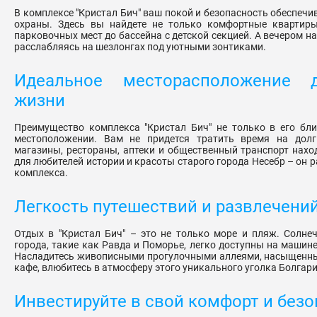
В комплексе "Кристал Бич" ваш покой и безопасность обеспеч
охраны. Здесь вы найдете не только комфортные квартиры
парковочных мест до бассейна с детской секцией. А вечером н
расслабляясь на шезлонгах под уютными зонтиками.
Идеальное месторасположение 
жизни
Преимущество комплекса "Кристал Бич" не только в его бли
местоположении. Вам не придется тратить время на долг
магазины, рестораны, аптеки и общественный транспорт наход
для любителей истории и красоты старого города Несебр – он р
комплекса.
Легкость путешествий и развлечени
Отдых в "Кристал Бич" – это не только море и пляж. Солне
города, такие как Равда и Поморье, легко доступны на машин
Насладитесь живописными прогулочными аллеями, насыщенны
кафе, влюбитесь в атмосферу этого уникального уголка Болгари
Инвестируйте в свой комфорт и без