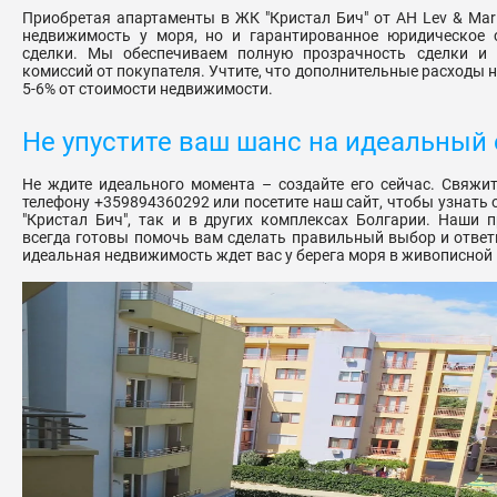
Приобретая апартаменты в ЖК "Кристал Бич" от АН Lev & Mar 
недвижимость у моря, но и гарантированное юридическое 
сделки. Мы обеспечиваем полную прозрачность сделки и
комиссий от покупателя. Учтите, что дополнительные расходы 
5-6% от стоимости недвижимости.
Не упустите ваш шанс на идеальный
Не ждите идеального момента – создайте его сейчас. Свяжи
телефону +359894360292 или посетите наш сайт, чтобы узнать 
"Кристал Бич", так и в других комплексах Болгарии. Наши 
всегда готовы помочь вам сделать правильный выбор и ответ
идеальная недвижимость ждет вас у берега моря в живописной