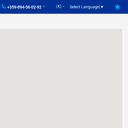
(€)
Select Language
▼
+359-894-36-02-92