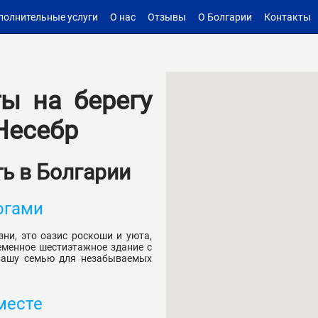
полнительные услуги
О нас
Отзывы
О Болгарии
Контакты
ы на берегу
Несебр
ь в Болгарии
огами
ни, это оазис роскоши и уюта,
еменное шестиэтажное здание с
 вашу семью для незабываемых
месте