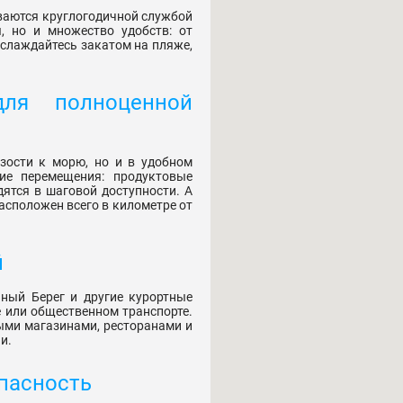
иваются круглогодичной службой
, но и множество удобств: от
аслаждайтесь закатом на пляже,
для полноценной
зости к морю, но и в удобном
ие перемещения: продуктовые
ятся в шаговой доступности. А
асположен всего в километре от
й
чный Берег и другие курортные
е или общественном транспорте.
ми магазинами, ресторанами и
и.
опасность