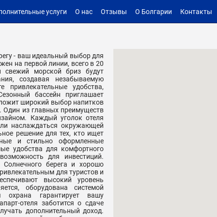
полнительные услуги
О нас
Отзывы
О Болгарии
Контакты
регу - ваш идеальный выбор для
жен на первой линии, всего в 20
и свежий морской бриз будут
ния, создавая незабываемую
е привлекательные удобства,
Сезонный бассейн приглашает
дложит широкий выбор напитков
. Один из главных преимуществ
изайном. Каждый уголок отеля
гли наслаждаться окружающей
ьное решение для тех, кто ищет
рные и стильно оформленные
ые удобства для комфортного
возможность для инвестиций.
 Солнечного берега и хорошо
привлекательным для туристов и
еспечивают высокий уровень
яется, оборудована системой
я охрана гарантирует вашу
парт-отеля заботится о сдаче
лучать дополнительный доход.