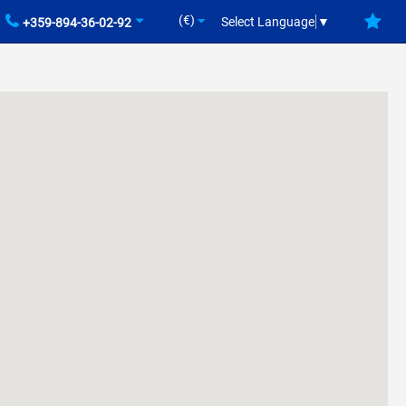
(€)
Select Language
▼
+359-894-36-02-92