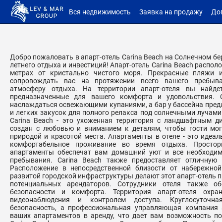
Вся недвижимость
Заявка на продажу
До
Добро пожаловать в апарт-отель Carina Beach на Солнечном бе
летнего отдыха и инвестиций! Апарт-отель Carina Beach располо
метрах от кристально чистого моря. Прекрасные пляжи 
сопровождать вас на протяжении всего вашего пребыва
атмосферу отдыха. На территории апарт-отеля вы найдет
предназначенные для вашего комфорта и удовольствия. 
наслаждаться освежающими купаниями, а бар у бассейна пре
и легких закусок для полного релакса под солнечными лучами
Carina Beach - это ухоженная территория с ландшафтным д
создан с любовью и вниманием к деталям, чтобы гости мо
природой и красотой места. Апартаменты в отеле - это идеал
комфортабельное проживание во время отдыха. Просто
апартаменты обеспечат вам домашний уют и все необходим
пребывания. Carina Beach также предоставляет отличную 
Расположение в непосредственной близости от набережной
развитой городской инфраструктуры делают этот апарт-отель 
потенциальных арендаторов. Сотрудники отеля также об
безопасности и комфорта. Территория апарт-отеля охран
видеонаблюдения и контролем доступа. Круглосуточна
безопасность, а профессиональная управляющая компания а
ваших апартаментов в аренду, что дает вам возможность по