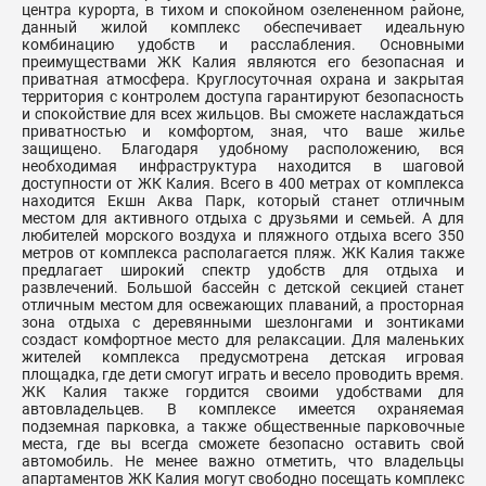
центра курорта, в тихом и спокойном озелененном районе,
данный жилой комплекс обеспечивает идеальную
комбинацию удобств и расслабления. Основными
преимуществами ЖК Калия являются его безопасная и
приватная атмосфера. Круглосуточная охрана и закрытая
территория с контролем доступа гарантируют безопасность
и спокойствие для всех жильцов. Вы сможете наслаждаться
приватностью и комфортом, зная, что ваше жилье
защищено. Благодаря удобному расположению, вся
необходимая инфраструктура находится в шаговой
доступности от ЖК Калия. Всего в 400 метрах от комплекса
находится Екшн Аква Парк, который станет отличным
местом для активного отдыха с друзьями и семьей. А для
любителей морского воздуха и пляжного отдыха всего 350
метров от комплекса располагается пляж. ЖК Калия также
предлагает широкий спектр удобств для отдыха и
развлечений. Большой бассейн с детской секцией станет
отличным местом для освежающих плаваний, а просторная
зона отдыха с деревянными шезлонгами и зонтиками
создаст комфортное место для релаксации. Для маленьких
жителей комплекса предусмотрена детская игровая
площадка, где дети смогут играть и весело проводить время.
ЖК Калия также гордится своими удобствами для
автовладельцев. В комплексе имеется охраняемая
подземная парковка, а также общественные парковочные
места, где вы всегда сможете безопасно оставить свой
автомобиль. Не менее важно отметить, что владельцы
апартаментов ЖК Калия могут свободно посещать комплекс