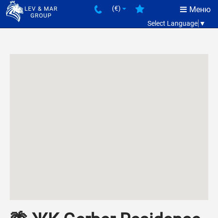
(€)
Меню
Select Language
▼