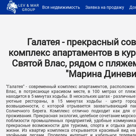
Вся недвижимость
Заявка на продажу
До
Галатея - прекрасный с
комплекс апартаментов в ку
Святой Влас, рядом с пляжем
"Марина Диневи
"Галатея" - современный комплекс апартаментов, расположен
Влас, в потрясающе красивом месте, в 100 метрах от пляжа
находится в 5 минутах ходьбы. В нескольких шагах - различные
уютные рестораны, в 15 минутах ходьбы - центр горо
возвышенности, с которой отрывается захватывающий па
Солнечного Берега. Комплекс отлично подходит как для о
проживания. Прекрасная экология, целебное сочетание морского
поблизости промышленных предприятий, удобные коммуникац
прекрасные возможности для туризма, спорта и отдыха дел
жизни. Из квартир комплекса открывается красивый вид на 
хвойными лесами. Проведен интернет и кабельное телевиден