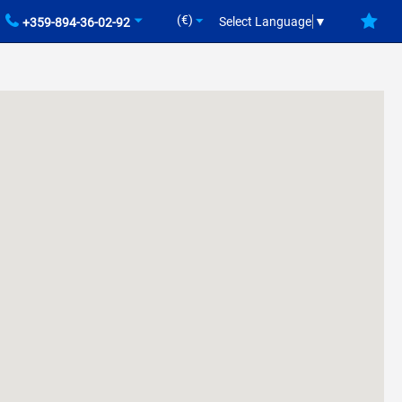
(€)
Select Language
▼
+359-894-36-02-92