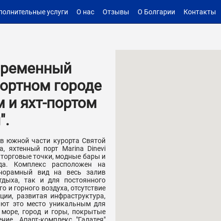
полнительные услуги
О нас
Отзывы
О Болгарии
Контакты
овременный
рортном городе
 и яхт-портом
".
 в южной части курорта Святой
, яхтенный порт Marina Dinevi
 торговые точки, модные бары и
да. Комплекс расположен на
норамный вид на весь залив
тдыха, так и для постоянного
 и горного воздуха, отсутствие
ии, развитая инфраструктура,
ают это место уникальным для
море, город и горы, покрытые
ие. Апарт-комплекс "Галатея"