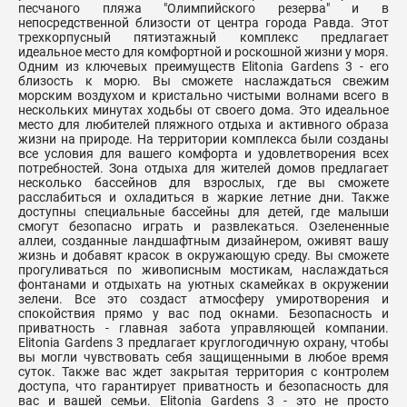
песчаного пляжа "Олимпийского резерва" и в
непосредственной близости от центра города Равда. Этот
трехкорпусный пятиэтажный комплекс предлагает
идеальное место для комфортной и роскошной жизни у моря.
Одним из ключевых преимуществ Elitonia Gardens 3 - его
близость к морю. Вы сможете наслаждаться свежим
морским воздухом и кристально чистыми волнами всего в
нескольких минутах ходьбы от своего дома. Это идеальное
место для любителей пляжного отдыха и активного образа
жизни на природе. На территории комплекса были созданы
все условия для вашего комфорта и удовлетворения всех
потребностей. Зона отдыха для жителей домов предлагает
несколько бассейнов для взрослых, где вы сможете
расслабиться и охладиться в жаркие летние дни. Также
доступны специальные бассейны для детей, где малыши
смогут безопасно играть и развлекаться. Озелененные
аллеи, созданные ландшафтным дизайнером, оживят вашу
жизнь и добавят красок в окружающую среду. Вы сможете
прогуливаться по живописным мостикам, наслаждаться
фонтанами и отдыхать на уютных скамейках в окружении
зелени. Все это создаст атмосферу умиротворения и
спокойствия прямо у вас под окнами. Безопасность и
приватность - главная забота управляющей компании.
Elitonia Gardens 3 предлагает круглогодичную охрану, чтобы
вы могли чувствовать себя защищенными в любое время
суток. Также вас ждет закрытая территория с контролем
доступа, что гарантирует приватность и безопасность для
вас и вашей семьи. Elitonia Gardens 3 - это не просто