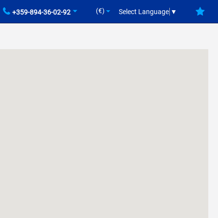
(€)
Select Language
▼
+359-894-36-02-92