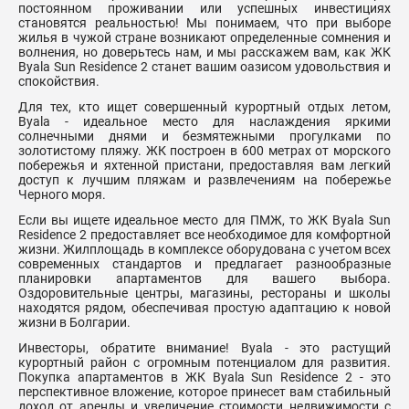
постоянном проживании или успешных инвестициях
становятся реальностью! Мы понимаем, что при выборе
жилья в чужой стране возникают определенные сомнения и
волнения, но доверьтесь нам, и мы расскажем вам, как ЖК
Byala Sun Residence 2 станет вашим оазисом удовольствия и
спокойствия.
Для тех, кто ищет совершенный курортный отдых летом,
Byala - идеальное место для наслаждения яркими
солнечными днями и безмятежными прогулками по
золотистому пляжу. ЖК построен в 600 метрах от морского
побережья и яхтенной пристани, предоставляя вам легкий
доступ к лучшим пляжам и развлечениям на побережье
Черного моря.
Если вы ищете идеальное место для ПМЖ, то ЖК Byala Sun
Residence 2 предоставляет все необходимое для комфортной
жизни. Жилплощадь в комплексе оборудована с учетом всех
современных стандартов и предлагает разнообразные
планировки апартаментов для вашего выбора.
Оздоровительные центры, магазины, рестораны и школы
находятся рядом, обеспечивая простую адаптацию к новой
жизни в Болгарии.
Инвесторы, обратите внимание! Byala - это растущий
курортный район с огромным потенциалом для развития.
Покупка апартаментов в ЖК Byala Sun Residence 2 - это
перспективное вложение, которое принесет вам стабильный
доход от аренды и увеличение стоимости недвижимости с